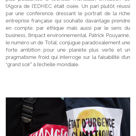
l’Agora de l’EDHEC était osée. Un pari plutôt réussi
par une conférence dressant le portrait de la riche
entreprise française qui souhaite davantage prendre
en compte, par éthique mais aussi par le sens du
business, l’impact environnemental. Patrick Pouyanné,
le numéro un de Total, conjugue paradoxalement une
forte ambition pour une planète plus verte et un
pragmatisme froid qui interroge sur la faisabilité d’un
“grand soir” à l’échelle mondiale.