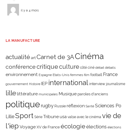
il y a 4 mois
LA MANUFACTURE
Cinéma
actualité
Carnet de 3A
art
critique
culture
conférence
côté ciné
débat
débats
environnement
France
Etats-Unis
femmes
football
Espagne
film
international
IEP
interview
journalisme
gouvernement
Histoire
lille
littérature
Musique
paroles d'anciens
municipales
politique
rugby
réflexion
Sciences Po
Russie
Santé
Sport
vie de
Lille
Tribune
usa
Série
valse avec le cinéma
l'iep
écologie
élections
Voyage
XV de France
élections