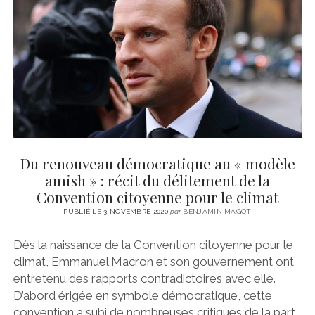
CINÉMA
instagram
email
email-
ÉCONOMIE
form
LITTÉRATURE
SPORT
MÉDIAS
SANTÉ
Du renouveau démocratique au « modèle
amish » : récit du délitement de la
Convention citoyenne pour le climat
PUBLIÉ LE 3 NOVEMBRE 2020
par
BENJAMIN MAGOT
Dès la naissance de la Convention citoyenne pour le
climat, Emmanuel Macron et son gouvernement ont
entretenu des rapports contradictoires avec elle.
D’abord érigée en symbole démocratique, cette
convention a subi de nombreuses critiques de la part