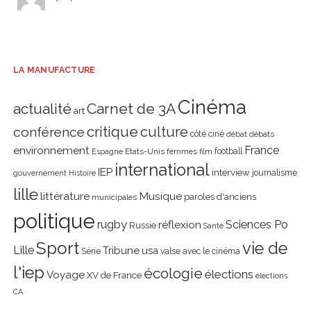
LA MANUFACTURE
Cinéma
actualité
Carnet de 3A
art
critique
culture
conférence
côté ciné
débat
débats
environnement
France
Etats-Unis
femmes
football
Espagne
film
international
IEP
interview
journalisme
gouvernement
Histoire
lille
littérature
Musique
paroles d'anciens
municipales
politique
rugby
réflexion
Sciences Po
Russie
Santé
Sport
vie de
Lille
Tribune
usa
Série
valse avec le cinéma
l'iep
écologie
élections
Voyage
XV de France
élections
CA