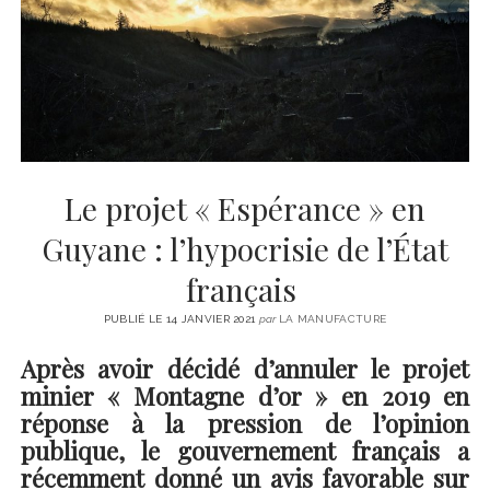
CINÉMA
instagram
email
email-
ÉCONOMIE
form
LITTÉRATURE
SPORT
MÉDIAS
SANTÉ
Le projet « Espérance » en
Guyane : l’hypocrisie de l’État
français
PUBLIÉ LE 14 JANVIER 2021
par
LA MANUFACTURE
Après avoir décidé d’annuler le projet
minier « Montagne d’or » en 2019 en
réponse à la pression de l’opinion
publique, le gouvernement français a
récemment donné un avis favorable sur