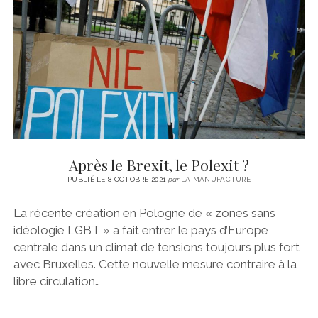
CINÉMA
instagram
email
email-
ÉCONOMIE
form
LITTÉRATURE
SPORT
MÉDIAS
SANTÉ
Après le Brexit, le Polexit ?
PUBLIÉ LE 8 OCTOBRE 2021
par
LA MANUFACTURE
La récente création en Pologne de « zones sans
idéologie LGBT » a fait entrer le pays d’Europe
centrale dans un climat de tensions toujours plus fort
avec Bruxelles. Cette nouvelle mesure contraire à la
libre circulation…