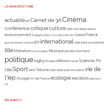
LA MANUFACTURE
Cinéma
actualité
Carnet de 3A
art
critique
culture
conférence
côté ciné
débat
débats
environnement
France
Etats-Unis
femmes
football
Espagne
film
international
IEP
interview
journalisme
gouvernement
Histoire
lille
littérature
Musique
paroles d'anciens
municipales
politique
rugby
réflexion
Sciences Po
Russie
Santé
Sport
vie de
Lille
Tribune
usa
Série
valse avec le cinéma
l'iep
écologie
élections
Voyage
XV de France
élections
CA
EN DIRECT