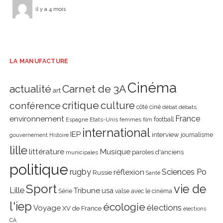
il y a 4 mois
LA MANUFACTURE
Cinéma
actualité
Carnet de 3A
art
critique
culture
conférence
côté ciné
débat
débats
environnement
France
Etats-Unis
femmes
football
Espagne
film
international
IEP
interview
journalisme
gouvernement
Histoire
lille
littérature
Musique
paroles d'anciens
municipales
politique
rugby
réflexion
Sciences Po
Russie
Santé
Sport
vie de
Lille
Tribune
usa
Série
valse avec le cinéma
l'iep
écologie
élections
Voyage
XV de France
élections
CA