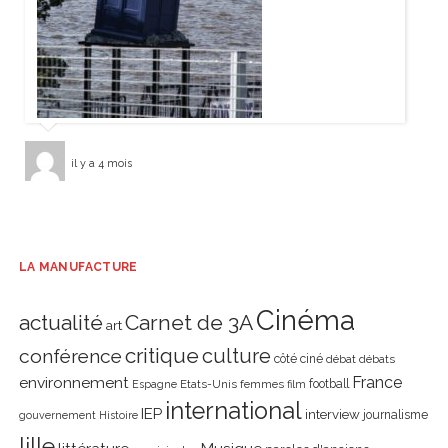
il y a 4 mois
LA MANUFACTURE
Cinéma
actualité
Carnet de 3A
art
critique
culture
conférence
côté ciné
débat
débats
environnement
France
Etats-Unis
femmes
football
Espagne
film
international
IEP
interview
journalisme
gouvernement
Histoire
lille