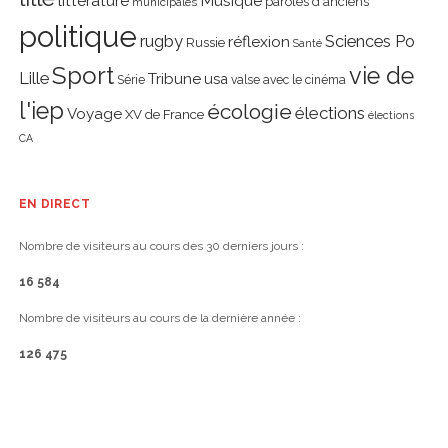
littérature
Musique
paroles d'anciens
municipales
politique
rugby
réflexion
Sciences Po
Russie
Santé
Sport
vie de
Lille
Tribune
usa
Série
valse avec le cinéma
l'iep
écologie
élections
Voyage
XV de France
élections
CA
EN DIRECT
Nombre de visiteurs au cours des 30 derniers jours :
16 584
Nombre de visiteurs au cours de la dernière année :
126 475