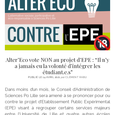
CINÉMA
instagram
email
email-
ÉCONOMIE
form
LITTÉRATURE
SPORT
MÉDIAS
SANTÉ
Alter’Eco vote NON au projet d’EPE : “Il n’y
a jamais eu la volonté d’intégrer les
étudiant.e.s”
PUBLIÉ LE 14 AVRIL 2021
par
CLÉMENT RABU
Dans moins d’un mois, le Conseil d’Administration de
Sciences Po Lille sera amené à se prononcer pour ou
contre le projet d’Etablissement Public Expérimental
(EPE) visant à regrouper certains services majeurs
entre l’Université de Lille et quatre autres écoles