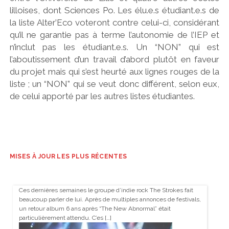
lilloises, dont Sciences Po. Les élu.e.s étudiant.e.s de
la liste Alter’Eco voteront contre celui-ci, considérant
qu’il ne garantie pas à terme l’autonomie de l’IEP et
n’inclut pas les étudiant.e.s. Un “NON” qui est
l’aboutissement d’un travail d’abord plutôt en faveur
du projet mais qui s’est heurté aux lignes rouges de la
liste ; un “NON” qui se veut donc différent, selon eux,
de celui apporté par les autres listes étudiantes.
MISES À JOUR LES PLUS RÉCENTES
Ces dernières semaines le groupe d’indie rock The Strokes fait
beaucoup parler de lui. Après de multiples annonces de festivals,
un retour album 6 ans après “The New Abnormal” était
particulièrement attendu. C’es […]