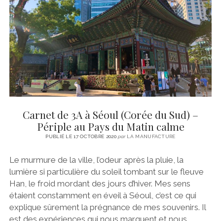
CINÉMA
instagram
email
email-
ÉCONOMIE
form
LITTÉRATURE
SPORT
MÉDIAS
SANTÉ
Carnet de 3A à Séoul (Corée du Sud) –
Périple au Pays du Matin calme
PUBLIÉ LE 17 OCTOBRE 2020
par
LA MANUFACTURE
Le murmure de la ville, l’odeur après la pluie, la
lumière si particulière du soleil tombant sur le fleuve
Han, le froid mordant des jours d’hiver. Mes sens
étaient constamment en éveil à Séoul, c’est ce qui
explique sûrement la prégnance de mes souvenirs. Il
est des expériences qui nous marquent et nous