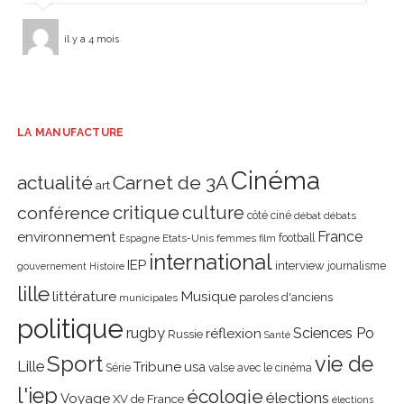
il y a 4 mois
LA MANUFACTURE
Cinéma
actualité
Carnet de 3A
art
critique
culture
conférence
côté ciné
débat
débats
environnement
France
Etats-Unis
femmes
football
Espagne
film
international
IEP
interview
journalisme
gouvernement
Histoire
lille
littérature
Musique
paroles d'anciens
municipales
politique
rugby
réflexion
Sciences Po
Russie
Santé
Sport
vie de
Lille
Tribune
usa
Série
valse avec le cinéma
l'iep
écologie
élections
Voyage
XV de France
élections