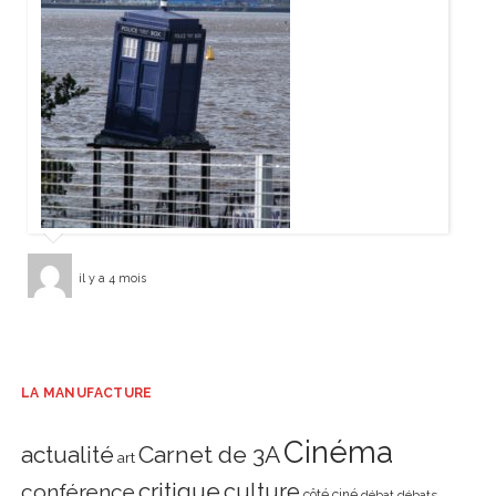
il y a 4 mois
LA MANUFACTURE
Cinéma
actualité
Carnet de 3A
art
critique
culture
conférence
côté ciné
débat
débats