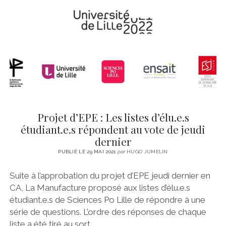
CINÉMA
instagram
email
email-
ÉCONOMIE
form
LITTÉRATURE
SPORT
MÉDIAS
SANTÉ
Projet d’EPE : Les listes d’élu.e.s
étudiant.e.s répondent au vote de jeudi
dernier
PUBLIÉ LE 29 MAI 2021
par
HUGO JUMELIN
Suite à l’approbation du projet d’EPE jeudi dernier en
CA, La Manufacture proposé aux listes d’élu.e.s
étudiant.e.s de Sciences Po Lille de répondre à une
série de questions. L’ordre des réponses de chaque
liste a été tiré au sort.