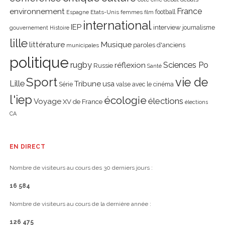
environnement
France
Etats-Unis
femmes
football
Espagne
film
international
IEP
interview
journalisme
gouvernement
Histoire
lille
littérature
Musique
paroles d'anciens
municipales
politique
rugby
réflexion
Sciences Po
Russie
Santé
Sport
vie de
Lille
Tribune
usa
Série
valse avec le cinéma
l'iep
écologie
élections
Voyage
XV de France
élections
CA
EN DIRECT
Nombre de visiteurs au cours des 30 derniers jours :
16 584
Nombre de visiteurs au cours de la dernière année :
126 475