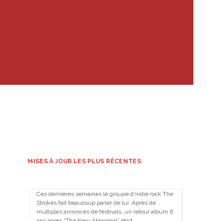
MISES À JOUR LES PLUS RÉCENTES
Ces dernières semaines le groupe d’indie rock The
Strokes fait beaucoup parler de lui. Après de
multiples annonces de festivals, un retour album 6
ans après “The New Abnormal” était