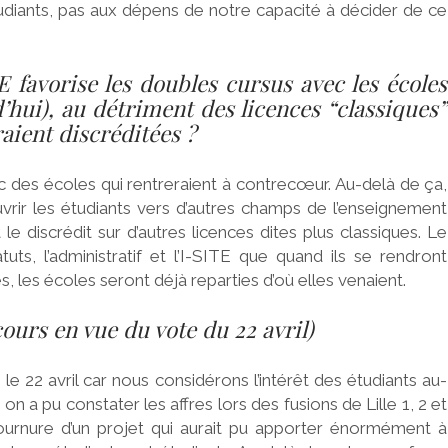
diants, pas aux dépens de notre capacité à décider de ce
 favorise les doubles cursus avec les écoles
’hui), au détriment des licences “classiques”
raient discréditées ?
avec des écoles qui rentreraient à contrecœur. Au-delà de ça,
rir les étudiants vers d’autres champs de l’enseignement
le discrédit sur d’autres licences dites plus classiques. Le
uts, l’administratif et l’I-SITE que quand ils se rendront
, les écoles seront déjà reparties d’où elles venaient.
ours en vue du vote du 22 avril)
le 22 avril car nous considérons l’intérêt des étudiants au-
on a pu constater les affres lors des fusions de Lille 1, 2 et
ournure d’un projet qui aurait pu apporter énormément à