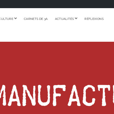
ouvrir
ouvrir
CULTURE
CARNETS DE 3A
ACTUALITÉS
RÉFLEXIONS
menu
menu
RE.