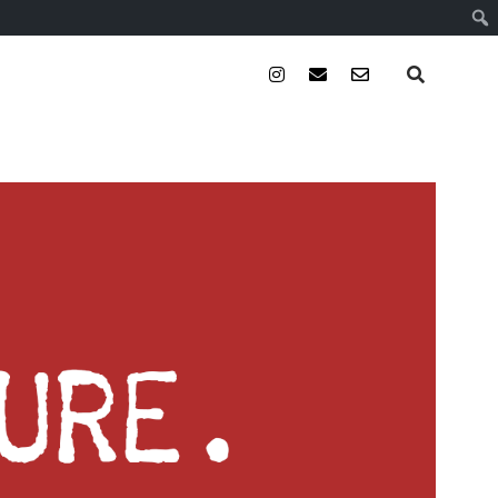
instagram
email
email-
form