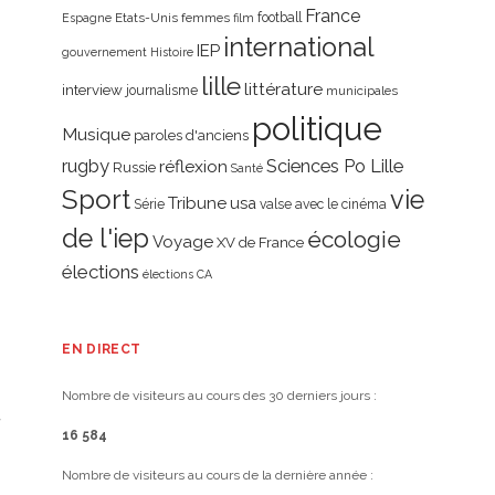
France
Etats-Unis
femmes
football
Espagne
film
international
IEP
gouvernement
Histoire
lille
littérature
interview
journalisme
municipales
politique
Musique
paroles d'anciens
rugby
réflexion
Sciences Po Lille
Russie
Santé
Sport
vie
Tribune
usa
Série
valse avec le cinéma
de l'iep
écologie
Voyage
XV de France
élections
élections CA
EN DIRECT
Nombre de visiteurs au cours des 30 derniers jours :
16 584
Nombre de visiteurs au cours de la dernière année :