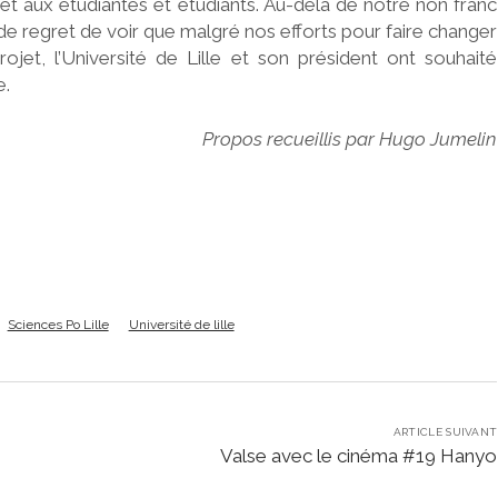
e et aux étudiantes et étudiants. Au-delà de notre non franc
de regret de voir que malgré nos efforts pour faire changer
rojet, l’Université de Lille et son président ont souhaité
e.
Propos recueillis par Hugo Jumelin
Sciences Po Lille
Université de lille
ARTICLE SUIVANT
Valse avec le cinéma #19 Hanyo