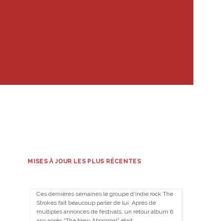
MISES À JOUR LES PLUS RÉCENTES
Ces dernières semaines le groupe d’indie rock The
Strokes fait beaucoup parler de lui. Après de
multiples annonces de festivals, un retour album 6
ans après “The New Abnormal” était