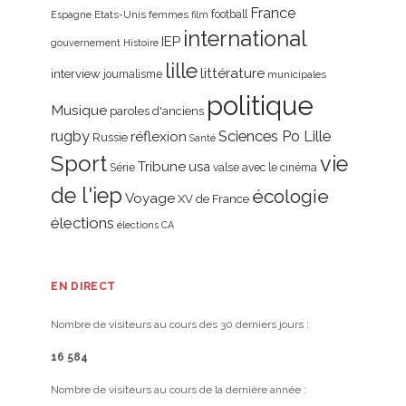
France
Etats-Unis
femmes
football
Espagne
film
international
IEP
gouvernement
Histoire
lille
littérature
interview
journalisme
municipales
politique
Musique
paroles d'anciens
rugby
réflexion
Sciences Po Lille
Russie
Santé
Sport
vie
Tribune
usa
Série
valse avec le cinéma
de l'iep
écologie
Voyage
XV de France
élections
élections CA
EN DIRECT
Nombre de visiteurs au cours des 30 derniers jours :
16 584
Nombre de visiteurs au cours de la dernière année :