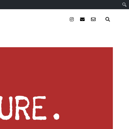
instagram
email
email-
form