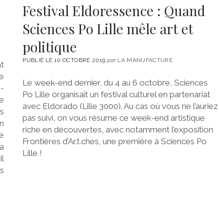
Festival Eldoressence : Quand
Sciences Po Lille mêle art et
politique
PUBLIÉ LE 10 OCTOBRE 2019
par
LA MANUFACTURE
t
e
Le week-end dernier, du 4 au 6 octobre, Sciences
s-
Po Lille organisait un festival culturel en partenariat
de
avec Eldorado (Lille 3000). Au cas où vous ne l’auriez
ts
pas suivi, on vous résume ce week-end artistique
n
riche en découvertes, avec notamment l’exposition
e
Frontières d’Ar.t.ches, une première à Sciences Po
a
Lille !
il
es