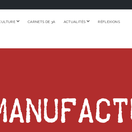
ouvrir
ouvrir
CULTURE
CARNETS DE 3A
ACTUALITÉS
RÉFLEXIONS
menu
menu
RE.