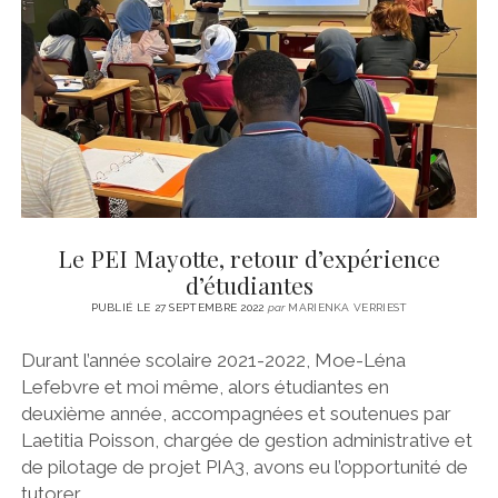
CINÉMA
instagram
email
email-
ÉCONOMIE
form
LITTÉRATURE
SPORT
MÉDIAS
SANTÉ
Le PEI Mayotte, retour d’expérience
d’étudiantes
PUBLIÉ LE 27 SEPTEMBRE 2022
par
MARIENKA VERRIEST
Durant l’année scolaire 2021-2022, Moe-Léna
Lefebvre et moi même, alors étudiantes en
deuxième année, accompagnées et soutenues par
Laetitia Poisson, chargée de gestion administrative et
de pilotage de projet PIA3, avons eu l’opportunité de
tutorer…