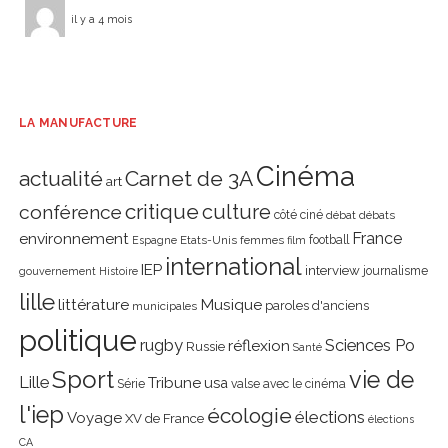
il y a 4 mois
LA MANUFACTURE
Cinéma
actualité
Carnet de 3A
art
critique
culture
conférence
côté ciné
débat
débats
environnement
France
Etats-Unis
femmes
football
Espagne
film
international
IEP
interview
journalisme
gouvernement
Histoire
lille
littérature
Musique
paroles d'anciens
municipales
politique
rugby
réflexion
Sciences Po
Russie
Santé
Sport
vie de
Lille
Tribune
usa
Série
valse avec le cinéma
l'iep
écologie
élections
Voyage
XV de France
élections
CA