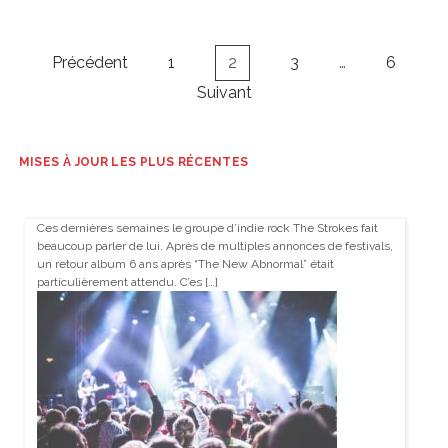
Navigation
Précédent
1
2
3
…
6
des
Suivant
articles
MISES À JOUR LES PLUS RÉCENTES
Ces dernières semaines le groupe d’indie rock The Strokes fait
beaucoup parler de lui. Après de multiples annonces de festivals,
un retour album 6 ans après “The New Abnormal” était
particulièrement attendu. C’es […]