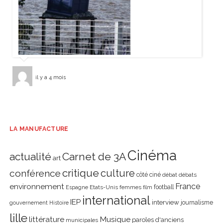
il y a 4 mois
LA MANUFACTURE
Cinéma
actualité
Carnet de 3A
art
critique
culture
conférence
côté ciné
débat
débats
environnement
France
Etats-Unis
femmes
football
Espagne
film
international
IEP
interview
journalisme
gouvernement
Histoire
lille
littérature
Musique
paroles d'anciens
municipales