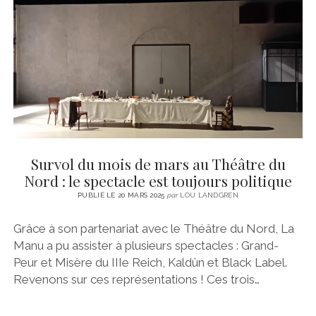
CINÉMA
instagram
email
email-
ÉCONOMIE
form
LITTÉRATURE
SPORT
MÉDIAS
SANTÉ
Survol du mois de mars au Théâtre du
Nord : le spectacle est toujours politique
PUBLIÉ LE 20 MARS 2025
par
LOU LANDGREN
Grâce à son partenariat avec le Théâtre du Nord, La
Manu a pu assister à plusieurs spectacles : Grand-
Peur et Misère du IIIe Reich, Kaldûn et Black Label.
Revenons sur ces représentations ! Ces trois…