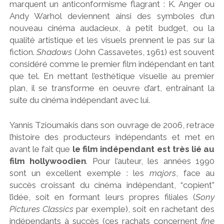
marquent un anticonformisme flagrant : K. Anger ou
Andy Warhol deviennent ainsi des symboles d’un
nouveau cinéma audacieux, à petit budget, ou la
qualité artistique et les visuels prennent le pas sur la
fiction.
Shadows
(John Cassavetes, 1961) est souvent
considéré comme le premier film indépendant en tant
que tel. En mettant l’esthétique visuelle au premier
plan, il se transforme en oeuvre d’art, entraînant la
suite du cinéma indépendant avec lui.
Yannis Tzioumakis dans son ouvrage de 2006, retrace
l’histoire des producteurs indépendants et met en
avant le fait que
le film indépendant est très lié au
film hollywoodien
. Pour l’auteur, les années 1990
sont un excellent exemple : les
majors
, face au
succès croissant du cinéma indépendant, “copient”
l’idée, soit en formant leurs propres filiales (
Sony
Pictures Classics
par exemple), soit en rachetant des
indépendants à succès (ces rachats concernent
fine