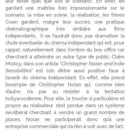
leur texte quel que soit le scénario”. En effet, en
gardant une maîtrise très impressionnante sur le
scénario, la mise en scène, la réalisation, les frères
Coen gardent, malgré leur succès, une pratique
cinématographique très similaire aux films
indépendants. Il ne faudrait donc pas dramatiser la
chute éventuelle du cinéma indépendant qui est, pour
rappel, naturellement dans l’ombre du
box office
car
cherchant à atteindre un autre type de public. Claire
Molloy, dans son article “
Christopher Nolan and Indie
Sensibilities
” est loin d’être aussi positive face à
l’avenir du cinéma indépendant. En effet, elle prend
l’exemple de Christopher Nolan qui, comme bien
d’autre, n’a pas su résister à la tentation
hollywoodienne. Pour elle, la touche si particulière et
propre au réalisateur s’est perdue dans un système
néolibéral cherchant à vendre un grand nombre de
places. Nolan ne participerait donc qu’à une
entreprise commerciale qui n’a rien à voir avec de l’art.