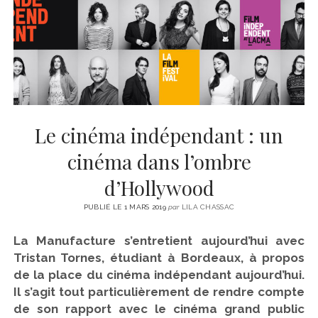
CINÉMA
instagram
email
email-
ÉCONOMIE
form
LITTÉRATURE
SPORT
MÉDIAS
SANTÉ
Le cinéma indépendant : un
cinéma dans l’ombre
d’Hollywood
PUBLIÉ LE 1 MARS 2019
par
LILA CHASSAC
La Manufacture s’entretient aujourd’hui avec
Tristan Tornes, étudiant à Bordeaux, à propos
de la place du cinéma indépendant aujourd’hui.
Il s’agit tout particulièrement de rendre compte
de son rapport avec le cinéma grand public