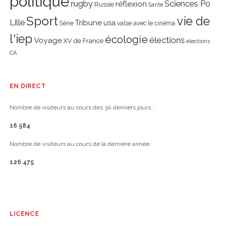
politique
rugby
réflexion
Sciences Po
Russie
Santé
Sport
vie de
Lille
Tribune
usa
Série
valse avec le cinéma
l'iep
écologie
élections
Voyage
XV de France
élections
CA
EN DIRECT
Nombre de visiteurs au cours des 30 derniers jours :
16 584
Nombre de visiteurs au cours de la dernière année :
126 475
LICENCE