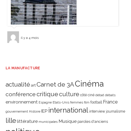
il y a 4 mois
LA MANUFACTURE
Cinéma
actualité
Carnet de 3A
art
critique
culture
conférence
côté ciné
débat
débats
environnement
France
Etats-Unis
femmes
football
Espagne
film
international
IEP
interview
journalisme
gouvernement
Histoire
lille
littérature
Musique
paroles d'anciens
municipales