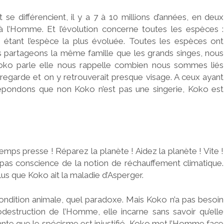
t se différencient, il y a 7 à 10 millions d’années, en deux
à l’Homme. Et l’évolution concerne toutes les espèces :
tant l’espèce la plus évoluée. Toutes les espèces ont
 partageons la même famille que les grands singes, nous
ko parle elle nous rappelle combien nous sommes liés
regarde et on y retrouverait presque visage. A ceux ayant
répondons que non Koko n’est pas une singerie, Koko est
mps presse ! Réparez la planète ! Aidez la planète ! Vite !
pas conscience de la notion de réchauffement climatique.
lus que Koko ait la maladie d’Asperger.
condition animale, quel paradoxe. Mais Koko n’a pas besoin
destruction de l’Homme, elle incarne sans savoir qu’elle
vante que le spécisme est injustifié, Koko met l’Homme face