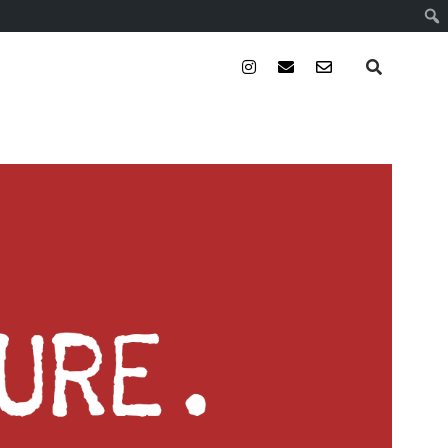
instagram
email
email-
form