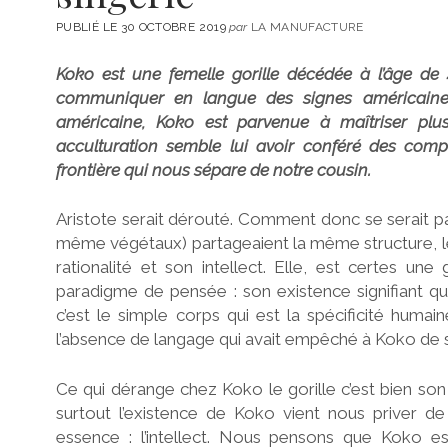
PUBLIÉ LE 30 OCTOBRE 2019
par
LA MANUFACTURE
Koko est une femelle gorille décédée à l’âge de
communiquer en langue des signes américaine.
américaine, Koko est parvenue à maîtriser pl
acculturation semble lui avoir conféré des compo
frontière qui nous sépare de notre cousin.
Aristote serait dérouté. Comment donc se serait p
même végétaux) partageaient la même structure, le
rationalité et son intellect. Elle, est certes un
paradigme de pensée : son existence signifiant qu
c’est le simple corps qui est la spécificité huma
l’absence de langage qui avait empêché à Koko de 
Ce qui dérange chez Koko le gorille c’est bien son as
surtout l’existence de Koko vient nous priver de 
essence : l’intellect. Nous pensons que Koko 