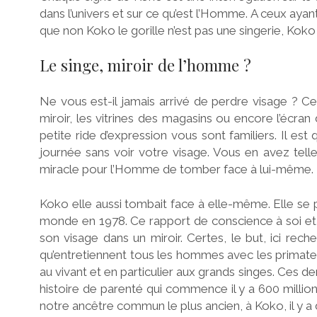
dans l’univers et
sur ce qu’est l’Homme
. A ceux ayan
que non Koko le gorille n’est pas une singerie, Koko 
Le singe, miroir de l’homme ?
Ne vous est-il jamais arrivé de perdre visage ? Ce
miroir, les vitrines des magasins ou encore l’écran
petite ride d’expression vous sont familiers. Il es
journée sans voir votre visage. Vous en avez telle
miracle pour l’Homme de tomber face à lui-même.
Koko elle aussi tombait face à elle-même. Elle se 
monde en 1978. Ce rapport de conscience à soi et 
son visage dans un miroir. Certes, le but, ici rec
qu’entretiennent tous les hommes avec les primates. 
au vivant et en particulier aux grands singes. Ces de
histoire de parenté qui commence il y a 600 millio
notre ancêtre commun le plus ancien, à Koko, il y a 