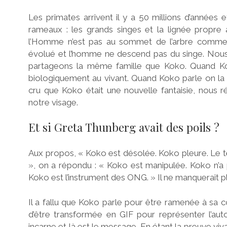
Les primates arrivent il y a 50 millions d’années e
rameaux : les grands singes et la lignée propre 
l’Homme n’est pas au sommet de l’arbre comme é
évolué et l’homme ne descend pas du singe. Nous
partageons la même famille que Koko. Quand Ko
biologiquement au vivant. Quand Koko parle on la 
cru que Koko était une nouvelle fantaisie, nous 
notre visage.
Et si Greta Thunberg avait des poils ?
Aux propos, « Koko est désolée. Koko pleure. Le te
», on a répondu : « Koko est manipulée. Koko n’a 
Koko est l’instrument des ONG. » Il ne manquerait p
Il a fallu que Koko parle pour être ramenée à sa 
d’être transformée en GIF pour représenter l’auto
incarne et là est le message. En étant la preuve vi