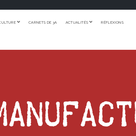
ouvrir
ouvrir
CULTURE
CARNETS DE 3A
ACTUALITÉS
RÉFLEXIONS
menu
menu
RE.