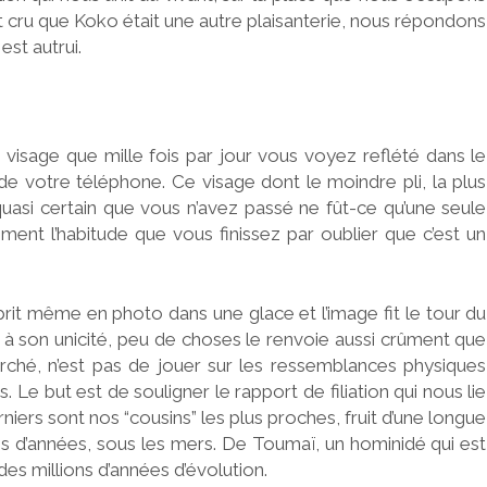
t cru que Koko était une autre plaisanterie, nous répondons
est autrui.
 visage que mille fois par jour vous voyez reflété dans le
 de votre téléphone. Ce visage dont le moindre pli, la plus
t quasi certain que vous n’avez passé ne fût-ce qu’une seule
ment l’habitude que vous finissez par oublier que c’est un
prit même en photo dans une glace et l’image fit le tour du
à son unicité, peu de choses le renvoie aussi crûment que
herché, n’est pas de jouer sur les ressemblances physiques
Le but est de souligner le rapport de filiation qui nous lie
rniers sont nos “cousins” les plus proches, fruit d’une longue
ns d’années, sous les mers. De Toumaï, un hominidé qui est
des millions d’années d’évolution.