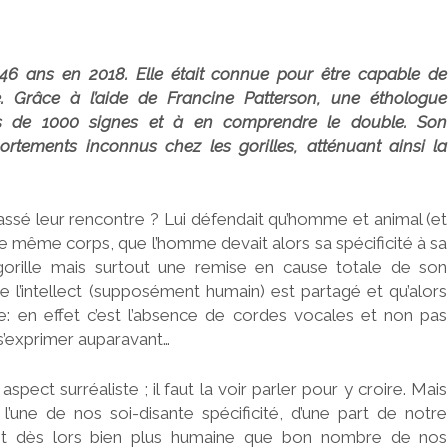
 46 ans en 2018. Elle était connue pour être capable de
 Grâce à l’aide de Francine Patterson, une éthologue
us de 1000 signes et à en comprendre le double. Son
rtements inconnus chez les gorilles, atténuant ainsi la
assé leur rencontre ? Lui défendait qu’homme et animal (et
 même corps, que l’homme devait alors sa spécificité à sa
e gorille mais surtout une remise en cause totale de son
e l’intellect (supposément humain) est partagé et qu’alors
ine: en effet c’est l’absence de cordes vocales et non pas
s’exprimer auparavant…
pect surréaliste ; il faut la voir parler pour y croire. Mais
l’une de nos soi-disante spécificité, d’une part de notre
est dès lors bien plus humaine que bon nombre de nos