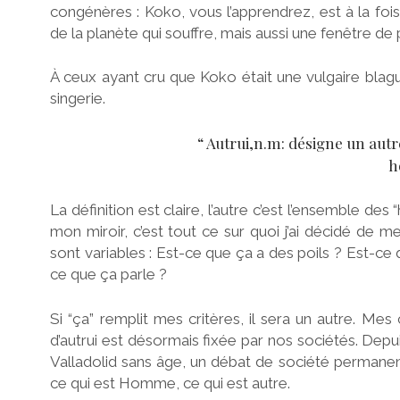
congénères : Koko, vous l’apprendrez, est à la foi
de la planète qui souffre, mais aussi une fenêtre de
À ceux ayant cru que Koko était une vulgaire blag
singerie.
“ Autrui,n.m: désigne un autr
h
La définition est claire, l’autre c’est l’ensemble 
mon miroir, c’est tout ce sur quoi j’ai décidé de m
sont variables : Est-ce que ça a des poils ? Est-c
ce que ça parle ?
Si “ça” remplit mes critères, il sera un autre. Mes
d’autrui est désormais fixée par nos sociétés. Depu
Valladolid sans âge, un débat de société permanent
ce qui est Homme, ce qui est autre.