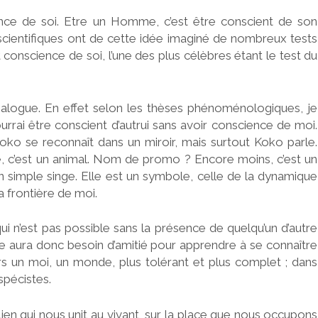
ence de soi. Etre un Homme, c’est être conscient de son
cientifiques ont de cette idée imaginé de nombreux tests
 conscience de soi, l’une des plus célèbres étant le test du
 dialogue. En effet selon les thèses phénoménologiques, je
urrai être conscient d’autrui sans avoir conscience de moi.
oko se reconnaît dans un miroir, mais surtout Koko parle.
, c’est un animal. Nom de promo ? Encore moins, c’est un
n simple singe. Elle est un symbole, celle de la dynamique
la frontière de moi.
 qui n’est pas possible sans la présence de quelqu’un d’autre
ême aura donc besoin d’amitié pour apprendre à se connaître
s un moi, un monde, plus tolérant et plus complet ; dans
spécistes.
ien qui nous unit au vivant, sur la place que nous occupons