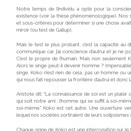
Notre temps de l’individu a opté pour la consci
existence (voir la thèse phénoménologique). Nos s
et sous-critères pour déterminer si une chose avait
miroir (ou test de Gallup).
Mais le test le plus probant, c’est la capacité au
communique car j’ai conscience d’autrui et je ne po
C’est le propre de l’humain. Mais non seulement K
Alors le singe peut-il devenir homme ? Impensable
singe. Koko n’est rien de cela, pas un homme ou u
qui nous fait repousser la frontière d’autrui et donc 
Aristote dit: “La connaissance de soi est un plaisir
qui soit notre ami ; l’homme qui se suffit à soi-m
soi-même.” Koko est cet autre. Une ouverture ver
lequel nos sociétés sortiraient de leurs solipsismes 
Chaque signe de Koko est une interrogation sur le l