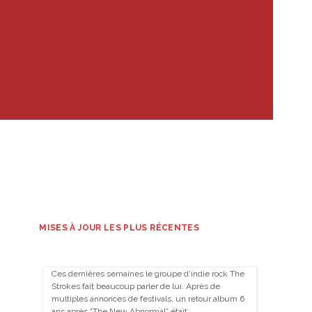
MISES À JOUR LES PLUS RÉCENTES
Ces dernières semaines le groupe d’indie rock The
Strokes fait beaucoup parler de lui. Après de
multiples annonces de festivals, un retour album 6
ans après “The New Abnormal” était