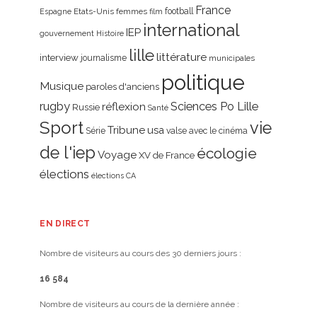
France
Etats-Unis
femmes
football
Espagne
film
international
IEP
gouvernement
Histoire
lille
littérature
interview
journalisme
municipales
politique
Musique
paroles d'anciens
rugby
réflexion
Sciences Po Lille
Russie
Santé
Sport
vie
Tribune
usa
Série
valse avec le cinéma
de l'iep
écologie
Voyage
XV de France
élections
élections CA
EN DIRECT
Nombre de visiteurs au cours des 30 derniers jours :
16 584
Nombre de visiteurs au cours de la dernière année :