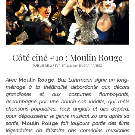
CINÉMA
instagram
email
email-
ÉCONOMIE
form
LITTÉRATURE
SPORT
MÉDIAS
SANTÉ
Côté ciné #10 : Moulin Rouge
PUBLIÉ LE 2 FÉVRIER 2021
par
ENORA PANIEZ
Avec
Moulin Rouge,
Baz Luhrmann signe un long-
métrage à la théâtralité débordante aux décors
grandioses et aux costumes flamboyants,
accompagné par une bande-son inédite, qui mêle
chansons populaires, rock anglais et airs d’opéra,
pour dépoussiérer le genre musical. 20 ans après sa
sortie,
Moulin Rouge
fait toujours partie des films
légendaires de l’histoire des comédies musicales