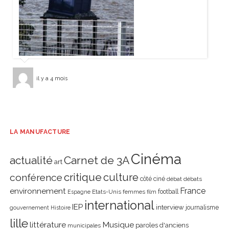
il y a 4 mois
LA MANUFACTURE
Cinéma
actualité
Carnet de 3A
art
critique
culture
conférence
côté ciné
débat
débats
environnement
France
Etats-Unis
femmes
football
Espagne
film
international
IEP
interview
journalisme
gouvernement
Histoire
lille
littérature
Musique
paroles d'anciens
municipales