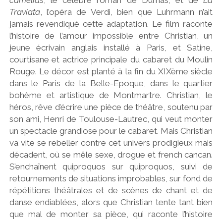
camélias
, le célèbre roman de Dumas, et de
La
Traviata
, l’opéra de Verdi, bien que Luhrmann n’ait
jamais revendiqué cette adaptation. Le film raconte
l’histoire de l’amour impossible entre Christian, un
jeune écrivain anglais installé à Paris, et Satine,
courtisane et actrice principale du cabaret du Moulin
Rouge. Le décor est planté à la fin du XIXème siècle
dans le Paris de la Belle-Epoque, dans le quartier
bohème et artistique de Montmartre. Christian, le
héros, rêve d’écrire une pièce de théâtre, soutenu par
son ami, Henri de Toulouse-Lautrec, qui veut monter
un spectacle grandiose pour le cabaret. Mais Christian
va vite se rebeller contre cet univers prodigieux mais
décadent, où se mêle sexe, drogue et french cancan.
S’enchaînent quiproquos sur quiproquos, suivi de
retournements de situations improbables, sur fond de
répétitions théâtrales et de scènes de chant et de
danse endiablées, alors que Christian tente tant bien
que mal de monter sa pièce, qui raconte l’histoire