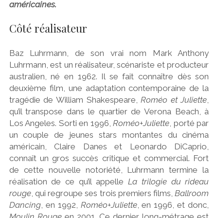
américaines.
Côté réalisateur
Baz Luhrmann, de son vrai nom Mark Anthony
Luhrmann, est un réalisateur, scénariste et producteur
australien, né en 1962. Il se fait connaître dès son
deuxième film, une adaptation contemporaine de la
tragédie de William Shakespeare,
Roméo et Juliette
,
qu’il transpose dans le quartier de Verona Beach, à
Los Angeles. Sorti en 1996,
Roméo+Juliette
, porté par
un couple de jeunes stars montantes du cinéma
américain, Claire Danes et Leonardo DiCaprio,
connaît un gros succès critique et commercial. Fort
de cette nouvelle notoriété, Luhrmann termine la
réalisation de ce qu’il appelle
La trilogie du rideau
rouge
, qui regroupe ses trois premiers films,
Ballroom
Dancing
, en 1992,
Roméo+Juliette
, en 1996, et donc,
Moulin Rouge
en 2001. Ce dernier long-métrage est