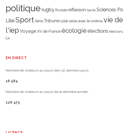
politique
rugby
réflexion
Sciences Po
Russie
Santé
Sport
vie de
Lille
Tribune
usa
Série
valse avec le cinéma
l'iep
écologie
élections
Voyage
XV de France
élections
CA
EN DIRECT
Nombre de visiteurs au cours des 30 derniers jours :
16 584
Nombre de visiteurs au cours de la dernière année :
126 475
LICENCE