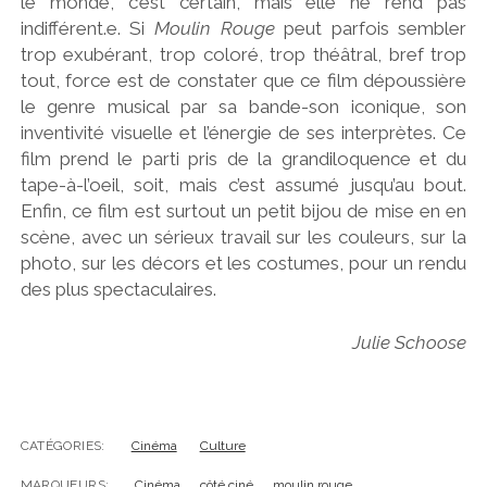
le monde, c’est certain, mais elle ne rend pas
indifférent.e. Si
Moulin Rouge
peut parfois sembler
trop exubérant, trop coloré, trop théâtral, bref trop
tout, force est de constater que ce film dépoussière
le genre musical par sa bande-son iconique, son
inventivité visuelle et l’énergie de ses interprètes. Ce
film prend le parti pris de la grandiloquence et du
tape-à-l’oeil, soit, mais c’est assumé jusqu’au bout.
Enfin, ce film est surtout un petit bijou de mise en en
scène, avec un sérieux travail sur les couleurs, sur la
photo, sur les décors et les costumes, pour un rendu
des plus spectaculaires.
Julie Schoose
CATÉGORIES:
Cinéma
Culture
MARQUEURS:
Cinéma
côté ciné
moulin rouge