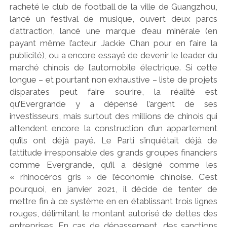
racheté le club de football de la ville de Guangzhou,
lancé un festival de musique, ouvert deux parcs
d’attraction, lancé une marque d’eau minérale (en
payant même l’acteur Jackie Chan pour en faire la
publicité), ou a encore essayé de devenir le leader du
marché chinois de l’automobile électrique. Si cette
longue – et pourtant non exhaustive – liste de projets
disparates peut faire sourire, la réalité est
qu’Evergrande y a dépensé l’argent de ses
investisseurs, mais surtout des millions de chinois qui
attendent encore la construction d’un appartement
qu’ils ont déjà payé. Le Parti s’inquiétait déjà de
l’attitude irresponsable des grands groupes financiers
comme Evergrande, qu’il a désigné comme les
« rhinocéros gris » de l’économie chinoise. C’est
pourquoi, en janvier 2021, il décide de tenter de
mettre fin à ce système en en établissant trois lignes
rouges, délimitant le montant autorisé de dettes des
entreprises. En cas de dépassement, des sanctions