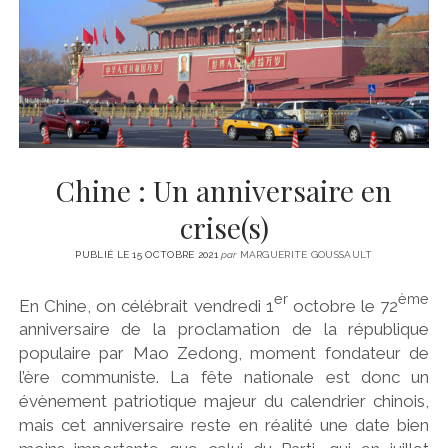
CINÉMA
instagram
email
email-
ÉCONOMIE
form
LITTÉRATURE
SPORT
MÉDIAS
SANTÉ
Chine : Un anniversaire en
crise(s)
PUBLIÉ LE 15 OCTOBRE 2021
par
MARGUERITE GOUSSAULT
er
ème
En Chine, on célébrait vendredi 1
octobre le 72
anniversaire de la proclamation de la république
populaire par Mao Zedong, moment fondateur de
l’ère communiste. La fête nationale est donc un
évènement patriotique majeur du calendrier chinois,
mais cet anniversaire reste en réalité une date bien