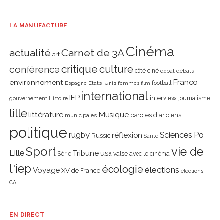
LA MANUFACTURE
Cinéma
actualité
Carnet de 3A
art
critique
culture
conférence
côté ciné
débat
débats
environnement
France
Etats-Unis
femmes
football
Espagne
film
international
IEP
interview
journalisme
gouvernement
Histoire
lille
littérature
Musique
paroles d'anciens
municipales
politique
rugby
réflexion
Sciences Po
Russie
Santé
Sport
vie de
Lille
Tribune
usa
Série
valse avec le cinéma
l'iep
écologie
élections
Voyage
XV de France
élections
CA
EN DIRECT