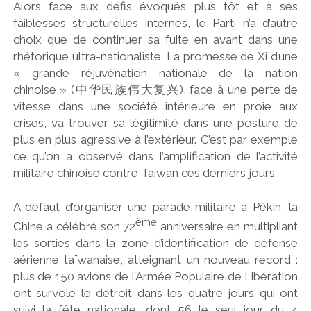
Alors face aux défis évoqués plus tôt et à ses
faiblesses structurelles internes, le Parti n’a d’autre
choix que de continuer sa fuite en avant dans une
rhétorique ultra-nationaliste. La promesse de Xi d’une
« grande réjuvénation nationale de la nation
chinoise » (
中华民族伟大复兴
), face à une perte de
vitesse dans une société intérieure en proie aux
crises, va trouver sa légitimité dans une posture de
plus en plus agressive à l’extérieur. C’est par exemple
ce qu’on a observé dans l’amplification de l’activité
militaire chinoise contre Taiwan ces derniers jours.
A défaut d’organiser une parade militaire à Pékin, la
ème
Chine a célébré son 72
anniversaire en multipliant
les sorties dans la zone d’identification de défense
aérienne taïwanaise, atteignant un nouveau record :
plus de 150 avions de l’Armée Populaire de Libération
ont survolé le détroit dans les quatre jours qui ont
suivi la fête nationale, dont 56 le seul jour du 4