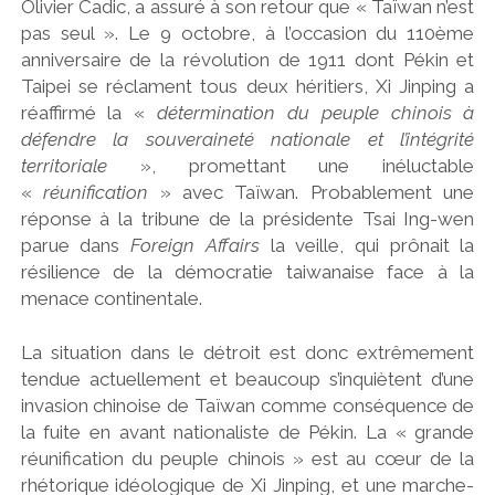
Olivier Cadic, a assuré à son retour que « Taïwan n’est
pas seul ». Le 9 octobre, à l’occasion du 110ème
anniversaire de la révolution de 1911 dont Pékin et
Taipei se réclament tous deux héritiers, Xi Jinping a
réaffirmé la «
détermination du peuple chinois à
défendre la souveraineté nationale et l’intégrité
territoriale
», promettant une inéluctable
«
réunification
» avec Taïwan. Probablement une
réponse à la tribune de la présidente Tsai Ing-wen
parue dans
Foreign Affairs
la veille, qui prônait la
résilience de la démocratie taiwanaise face à la
menace continentale.
La situation dans le détroit est donc extrêmement
tendue actuellement et beaucoup s’inquiètent d’une
invasion chinoise de Taïwan comme conséquence de
la fuite en avant nationaliste de Pékin. La « grande
réunification du peuple chinois » est au cœur de la
rhétorique idéologique de Xi Jinping, et une marche-