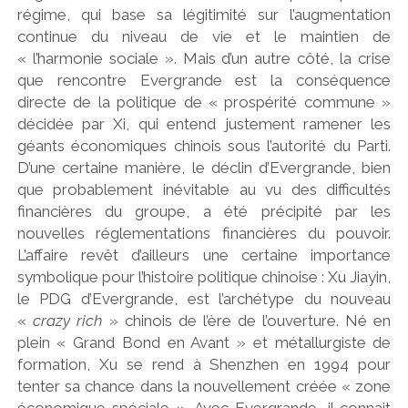
régime, qui base sa légitimité sur l’augmentation
continue du niveau de vie et le maintien de
« l’harmonie sociale ». Mais d’un autre côté, la crise
que rencontre Evergrande est la conséquence
directe de la politique de « prospérité commune »
décidée par Xi, qui entend justement ramener les
géants économiques chinois sous l’autorité du Parti.
D’une certaine manière, le déclin d’Evergrande, bien
que probablement inévitable au vu des difficultés
financières du groupe, a été précipité par les
nouvelles réglementations financières du pouvoir.
L’affaire revêt d’ailleurs une certaine importance
symbolique pour l’histoire politique chinoise : Xu Jiayin,
le PDG d’Evergrande, est l’archétype du nouveau
«
crazy rich
» chinois de l’ère de l’ouverture. Né en
plein « Grand Bond en Avant » et métallurgiste de
formation, Xu se rend à Shenzhen en 1994 pour
tenter sa chance dans la nouvellement créée « zone
économique spéciale ». Avec Evergrande, il connait