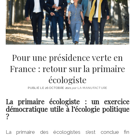
CINÉMA
instagram
email
email-
ÉCONOMIE
form
LITTÉRATURE
SPORT
MÉDIAS
SANTÉ
Pour une présidence verte en
France : retour sur la primaire
écologiste
PUBLIÉ LE 26 OCTOBRE 2021
par
LA MANUFACTURE
La primaire écologiste : un exercice
démocratique utile à l’écologie politique
?
La primaire des écologistes s’est conclue fin