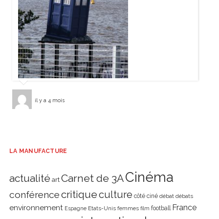
il y a 4 mois
LA MANUFACTURE
Cinéma
actualité
Carnet de 3A
art
critique
culture
conférence
côté ciné
débat
débats
environnement
France
Etats-Unis
femmes
football
Espagne
film