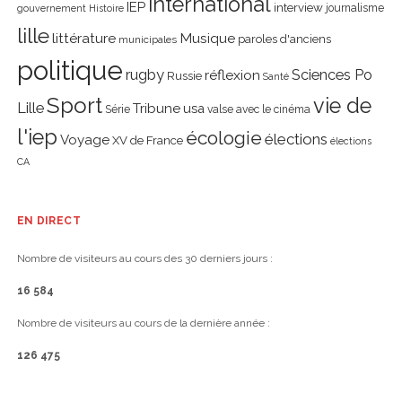
international
IEP
interview
journalisme
gouvernement
Histoire
lille
littérature
Musique
paroles d'anciens
municipales
politique
rugby
réflexion
Sciences Po
Russie
Santé
Sport
vie de
Lille
Tribune
usa
Série
valse avec le cinéma
l'iep
écologie
élections
Voyage
XV de France
élections
CA
EN DIRECT
Nombre de visiteurs au cours des 30 derniers jours :
16 584
Nombre de visiteurs au cours de la dernière année :
126 475