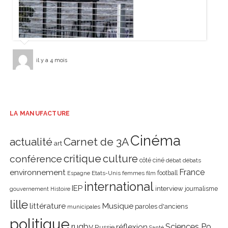
il y a 4 mois
LA MANUFACTURE
Cinéma
actualité
Carnet de 3A
art
critique
culture
conférence
côté ciné
débat
débats
environnement
France
Etats-Unis
femmes
football
Espagne
film
international
IEP
interview
journalisme
gouvernement
Histoire
lille
littérature
Musique
paroles d'anciens
municipales
politique
rugby
réflexion
Sciences Po
Russie
Santé