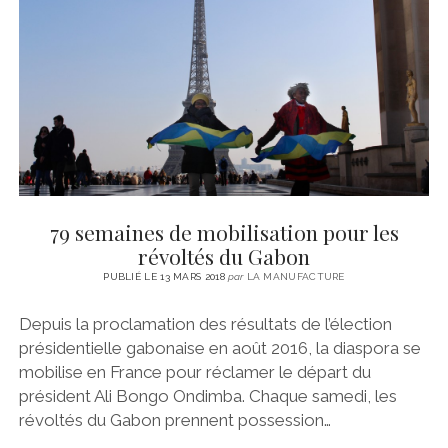
CINÉMA
instagram
email
email-
ÉCONOMIE
form
LITTÉRATURE
SPORT
MÉDIAS
SANTÉ
79 semaines de mobilisation pour les
révoltés du Gabon
PUBLIÉ LE 13 MARS 2018
par
LA MANUFACTURE
Depuis la proclamation des résultats de l’élection
présidentielle gabonaise en août 2016, la diaspora se
mobilise en France pour réclamer le départ du
président Ali Bongo Ondimba. Chaque samedi, les
révoltés du Gabon prennent possession…