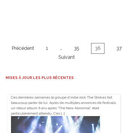
Navigation
Précédent
1
…
35
36
37
des
Suivant
articles
MISES À JOUR LES PLUS RÉCENTES
Ces dernières semaines le groupe d’indie rock The Strokes fait
beaucoup parler de lui. Après de multiples annonces de festivals,
un retour album 6 ans après “The New Abnormal” était
particulièrement attendu. C’es […]