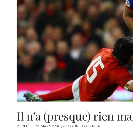
Il n’a (presque) rien 
PUBLIÉ LE 21 MARS 2018
par
COLINE FOURNIER