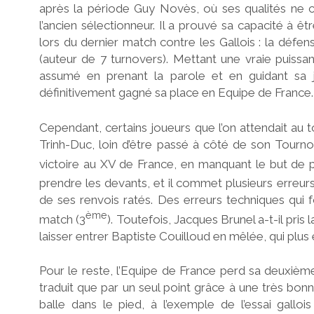
après la période Guy Novès, où ses qualités ne c
l’ancien sélectionneur. Il a prouvé sa capacité à 
lors du dernier match contre les Gallois : la défen
(auteur de 7 turnovers). Mettant une vraie puissanc
assumé en prenant la parole et en guidant sa j
définitivement gagné sa place en Equipe de France.
Cependant, certains joueurs que l’on attendait au
Trinh-Duc, loin d’être passé à côté de son Tourn
victoire au XV de France, en manquant le but de p
prendre les devants, et il commet plusieurs erreurs
de ses renvois ratés. Des erreurs techniques qui 
ème
match (3
). Toutefois, Jacques Brunel a-t-il pr
laisser entrer Baptiste Couilloud en mêlée, qui plus 
Pour le reste, l’Equipe de France perd sa deuxième
traduit que par un seul point grâce à une très bo
balle dans le pied, à l’exemple de l’essai galloi