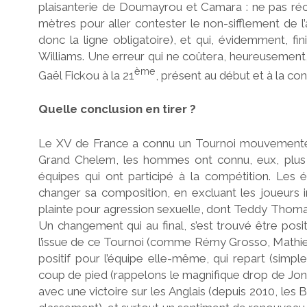
plaisanterie de Doumayrou et Camara : ne pas récup
mètres pour aller contester le non-sifflement de l
donc la ligne obligatoire), et qui, évidemment, fini
Williams. Une erreur qui ne coûtera, heureusement, 
ème
Gaël Fickou à la 21
, présent au début et à la con
Quelle conclusion en tirer ?
Le XV de France a connu un Tournoi mouvementé. 
Grand Chelem, les hommes ont connu, eux, plus d
équipes qui ont participé à la compétition. Les
changer sa composition, en excluant les joueurs i
plainte pour agression sexuelle, dont Teddy Thoma
Un changement qui au final, s’est trouvé être posit
l’issue de ce Tournoi (comme Rémy Grosso, Mathieu
positif pour l’équipe elle-même, qui repart (simp
coup de pied (rappelons le magnifique drop de Jon
avec une victoire sur les Anglais (depuis 2010, les