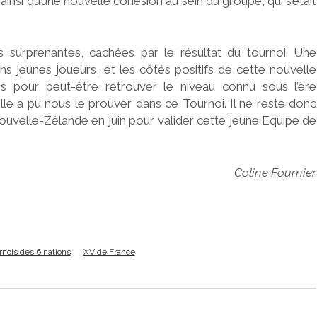
insi qu’une nouvelle cohésion au sein du groupe, qui s’était
 surprenantes, cachées par le résultat du tournoi. Une
ins jeunes joueurs, et les côtés positifs de cette nouvelle
s pour peut-être retrouver le niveau connu sous l’ère
 a pu nous le prouver dans ce Tournoi. Il ne reste donc
 Nouvelle-Zélande en juin pour valider cette jeune Equipe de
Coline Fournier
rnois des 6 nations
XV de France