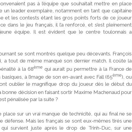
onvenaient pas à l’équipe que souhaitait mettre en place
être un leader exemplaire, notamment en tant que capitaine
se et les contests étant les gros points forts de ce joueur
e dans le jeu français, il l’a renforcé, et s’est pleinement
eune équipe. Il est évident que le centre toulonnais a
 tournant se sont montrés quelque peu décevants. François
oi, a tout de même manqué son dernier match. Il coûte la
ème
énalité à la 68
qui aurait pu permettre à la France de
ème
 basiques, à l’image de son en-avant avec Fall (65
), ou
font oublier le magnifique drop du joueur dès le début du
is la bonne décision en faisant sortir Maxime Machenaud pour
est pénalisée par la suite ?
 place sur un vrai manque de technicité, qui au final ne se
nne défense. Mais les français se sont eux-mêmes tirés une
s qui survient juste après le drop de Trinh-Duc, sur une