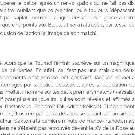
érer le ballon après un renvoi gallois qui ne fait pas dix
’arbitre, oubliant que ce premier roule toujours (dépassant
t par s’aplatir derrière la ligne d’essai bleue grâce à Liam
que cinq points aux Bleus, et sera rattrapée, par l’essai de
clusion de l’action (à l’image de son match).
Alors que le Tournoi féminin s’achève sur un magnifique
e péripéties. En effet, ce n’est pas une mais bien deux
 évènements post-Ecosse ont contraint Jacques Brunel à
nterrogés par la police écossaise, après la déposition de
s, meilleur homme sur les deux premiers matchs (3 essais).
if pour plusieurs joueurs, qui se sont révélés et affirmés à
 Bastareaud, Benjamin Fall, Adrien Pélissié). Et également
lement) frustrée par deux défaites se jouant sur un simple
athan Sexton a la dernière minute de France-Irlande), mais
 Bleus ne s’étaient pas retrouvés devant le XV de la Rose au