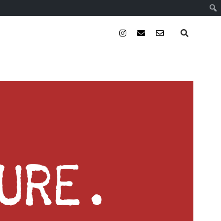
instagram
email
email-
form