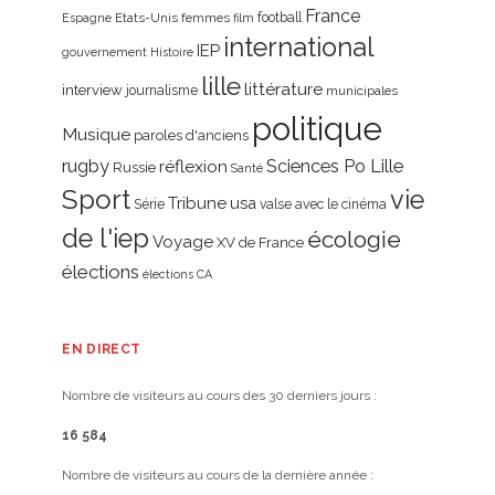
France
Etats-Unis
femmes
football
Espagne
film
international
IEP
gouvernement
Histoire
lille
littérature
interview
journalisme
municipales
politique
Musique
paroles d'anciens
rugby
réflexion
Sciences Po Lille
Russie
Santé
Sport
vie
Tribune
usa
Série
valse avec le cinéma
de l'iep
écologie
Voyage
XV de France
élections
élections CA
EN DIRECT
Nombre de visiteurs au cours des 30 derniers jours :
16 584
Nombre de visiteurs au cours de la dernière année :