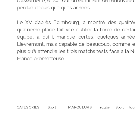
classement), et surtout un sentiment de renouveau a
perdue depuis quelques années.
Le XV d’après Edimbourg, a montré des qualités
quatrième place fait vite oublier la force de certa
équipe, à qui il manque certes, quelques année
Lièvremont, mais capable de beaucoup, comme elle
plus qu’à attendre les trois matchs tests face à la
France prometteuse.
CATÉGORIES:
Sport
MARQUEURS:
rugby
Sport
tou