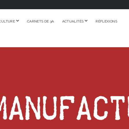
ouvrir
ouvrir
CULTURE
CARNETS DE 3A
ACTUALITÉS
RÉFLEXIONS
menu
menu
RE.