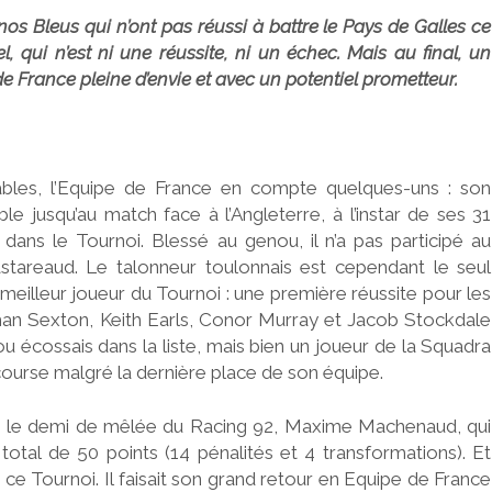
os Bleus qui n’ont pas réussi à battre le Pays de Galles ce
, qui n’est ni une réussite, ni un échec. Mais au final, un
 France pleine d’envie et avec un potentiel prometteur.
ables, l’Equipe de France en compte quelques-uns : son
e jusqu’au match face à l’Angleterre, à l’instar de ses 31
 dans le Tournoi. Blessé au genou, il n’a pas participé au
stareaud. Le talonneur toulonnais est cependant le seul
 meilleur joueur du Tournoi : une première réussite pour les
nathan Sexton, Keith Earls, Conor Murray et Jacob Stockdale
 ou écossais dans la liste, mais bien un joueur de la Squadra
course malgré la dernière place de son équipe.
t, le demi de mêlée du Racing 92, Maxime Machenaud, qui
total de 50 points (14 pénalités et 4 transformations). Et
e ce Tournoi. Il faisait son grand retour en Equipe de France