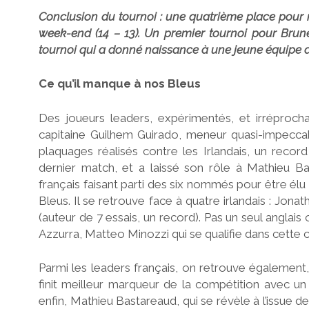
Conclusion du tournoi : une quatrième place pour n
week-end (14 – 13). Un premier tournoi pour Brunel
tournoi qui a donné naissance à une jeune équipe de
Ce qu’il manque à nos Bleus
Des joueurs leaders, expérimentés, et irréproch
capitaine Guilhem Guirado, meneur quasi-impeccabl
plaquages réalisés contre les Irlandais, un record
dernier match, et a laissé son rôle à Mathieu Ba
français faisant parti des six nommés pour être élu
Bleus. Il se retrouve face à quatre irlandais : Jo
(auteur de 7 essais, un record). Pas un seul anglais
Azzurra, Matteo Minozzi qui se qualifie dans cette 
Parmi les leaders français, on retrouve égalemen
finit meilleur marqueur de la compétition avec un 
enfin, Mathieu Bastareaud, qui se révèle à l’issue d