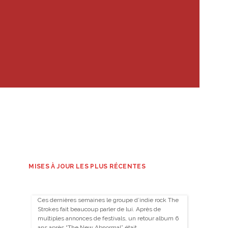
MISES À JOUR LES PLUS RÉCENTES
Ces dernières semaines le groupe d’indie rock The
Strokes fait beaucoup parler de lui. Après de
multiples annonces de festivals, un retour album 6
ans après “The New Abnormal” était