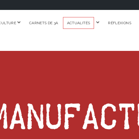
ouvrir
ouvrir
CULTURE
CARNETS DE 3A
ACTUALITÉS
RÉFLEXIONS
menu
menu
RE.