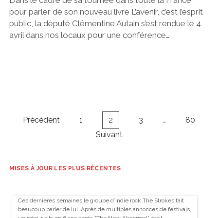
pour parler de son nouveau livre L’avenir, c’est l’esprit
public, la député Clémentine Autain s’est rendue le 4
avril dans nos locaux pour une conférence…
Navigation
Précédent
1
2
3
…
80
des
Suivant
articles
MISES À JOUR LES PLUS RÉCENTES
Ces dernières semaines le groupe d’indie rock The Strokes fait
beaucoup parler de lui. Après de multiples annonces de festivals,