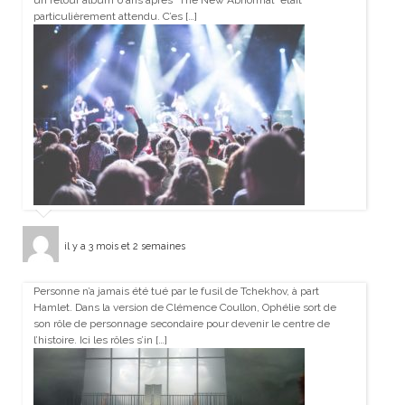
un retour album 6 ans après “The New Abnormal” était
particulièrement attendu. C’es […]
il y a 3 mois et 2 semaines
Personne n’a jamais été tué par le fusil de Tchekhov, à part
Hamlet. Dans la version de Clémence Coullon, Ophélie sort de
son rôle de personnage secondaire pour devenir le centre de
l’histoire. Ici les rôles s’in […]