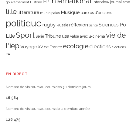
international
IEP
interview
journalisme
gouvernement
Histoire
lille
littérature
Musique
paroles d'anciens
municipales
politique
rugby
réflexion
Sciences Po
Russie
Santé
Sport
vie de
Lille
Tribune
usa
Série
valse avec le cinéma
l'iep
écologie
élections
Voyage
XV de France
élections
CA
EN DIRECT
Nombre de visiteurs au cours des 30 derniers jours :
16 584
Nombre de visiteurs au cours de la dernière année :
126 475