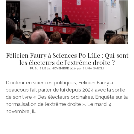
Articles
CINÉMA
instagram
email
email-
ÉCONOMIE
form
LITTÉRATURE
SPORT
MÉDIAS
SANTÉ
Félicien Faury à Sciences Po Lille : Qui sont
les électeurs de l’extrême droite ?
PUBLIÉ LE 24 NOVEMBRE 2025
par
SILVIA SAROLI
Docteur en sciences politiques, Félicien Faury a
beaucoup fait parler de lui depuis 2024 avec la sortie
de son livre « Des électeurs ordinaires. Enquête sur la
normalisation de l’extrême droite ». Le mardi 4
novembre, il…