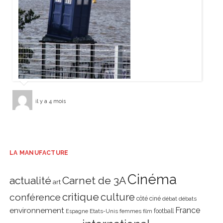
il y a 4 mois
LA MANUFACTURE
Cinéma
actualité
Carnet de 3A
art
critique
culture
conférence
côté ciné
débat
débats
environnement
France
Etats-Unis
femmes
football
Espagne
film