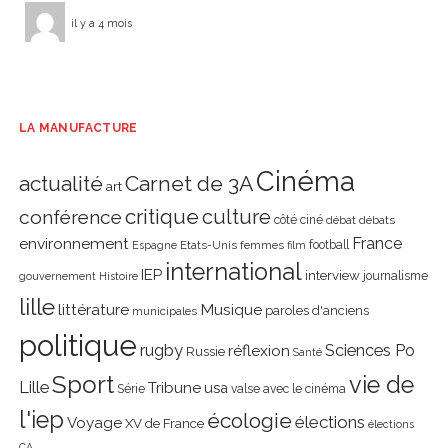
il y a 4 mois
LA MANUFACTURE
Cinéma
actualité
Carnet de 3A
art
critique
culture
conférence
côté ciné
débat
débats
environnement
France
Etats-Unis
femmes
football
Espagne
film
international
IEP
interview
journalisme
gouvernement
Histoire
lille
littérature
Musique
paroles d'anciens
municipales
politique
rugby
réflexion
Sciences Po
Russie
Santé
Sport
vie de
Lille
Tribune
usa
Série
valse avec le cinéma
l'iep
écologie
élections
Voyage
XV de France
élections
CA