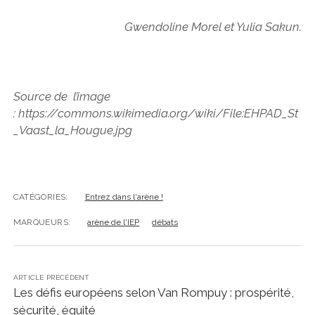
Gwendoline Morel et Yulia Sakun.
Source de l’image
: https://commons.wikimedia.org/wiki/File:EHPAD_St
_Vaast_la_Hougue.jpg
CATÉGORIES:
Entrez dans l'arène !
MARQUEURS:
arène de l'IEP
débats
ARTICLE PRÉCÉDENT
Les défis européens selon Van Rompuy : prospérité,
sécurité, équité