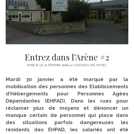
CINÉMA
instagram
email
email-
ÉCONOMIE
form
LITTÉRATURE
SPORT
MÉDIAS
SANTÉ
Entrez dans l’Arène #2
PUBLIÉ LE 12 FÉVRIER 2018
par
GWENDOLINE MOREL
Mardi 30 janvier a été marqué par la
mobilisation des personnes des Etablissements
d’Hébergements pour Personnes Agées
Dépendantes (EHPAD). Dans les rues pour
réclamer plus de moyens et dénoncer un
manque certain de personnel qui place dans
des situations parfois dangereuses les
résidents des EHPAD, les salariés ont été