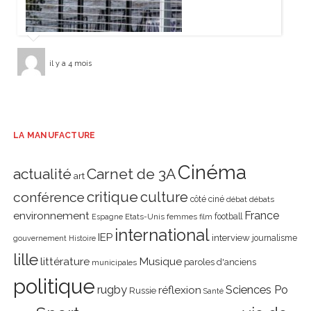
il y a 4 mois
LA MANUFACTURE
Cinéma
actualité
Carnet de 3A
art
critique
culture
conférence
côté ciné
débat
débats
environnement
France
Etats-Unis
femmes
football
Espagne
film
international
IEP
interview
journalisme
gouvernement
Histoire
lille
littérature
Musique
paroles d'anciens
municipales
politique
rugby
réflexion
Sciences Po
Russie
Santé