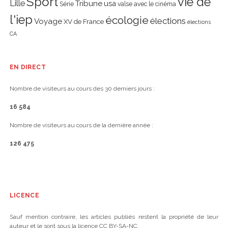
Sport
vie de
Lille
Tribune
usa
Série
valse avec le cinéma
l'iep
écologie
élections
Voyage
XV de France
élections
CA
EN DIRECT
Nombre de visiteurs au cours des 30 derniers jours :
16 584
Nombre de visiteurs au cours de la dernière année :
126 475
LICENCE
Sauf mention contraire, les articles publiés restent la propriété de leur
auteur et le sont sous la licence CC BY-SA-NC.