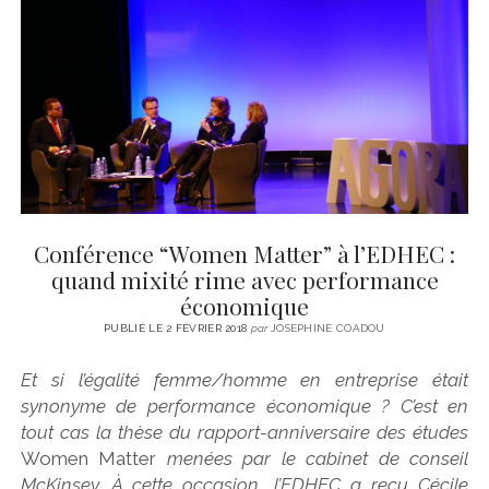
CINÉMA
instagram
email
email-
ÉCONOMIE
form
LITTÉRATURE
SPORT
MÉDIAS
SANTÉ
Conférence “Women Matter” à l’EDHEC :
quand mixité rime avec performance
économique
PUBLIÉ LE 2 FÉVRIER 2018
par
JOSEPHINE COADOU
Et si l’égalité femme/homme en entreprise était
synonyme de performance économique ? C’est en
tout cas la thèse du rapport-anniversaire des études
Women Matter
menées par le cabinet de conseil
McKinsey. À cette occasion, l’EDHEC a reçu Cécile