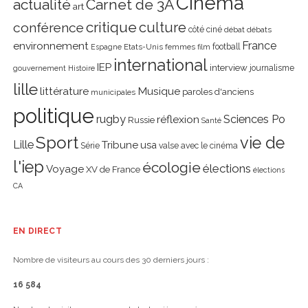
Cinéma
actualité
Carnet de 3A
art
critique
culture
conférence
côté ciné
débat
débats
environnement
France
Etats-Unis
femmes
football
Espagne
film
international
IEP
interview
journalisme
gouvernement
Histoire
lille
littérature
Musique
paroles d'anciens
municipales
politique
rugby
réflexion
Sciences Po
Russie
Santé
Sport
vie de
Lille
Tribune
usa
Série
valse avec le cinéma
l'iep
écologie
élections
Voyage
XV de France
élections
CA
EN DIRECT
Nombre de visiteurs au cours des 30 derniers jours :
16 584