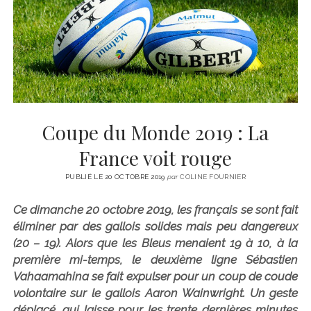
CINÉMA
instagram
email
email-
ÉCONOMIE
form
LITTÉRATURE
SPORT
MÉDIAS
SANTÉ
Coupe du Monde 2019 : La
France voit rouge
PUBLIÉ LE 20 OCTOBRE 2019
par
COLINE FOURNIER
Ce dimanche 20 octobre 2019, les français se sont fait
éliminer par des gallois solides mais peu dangereux
(20 – 19). Alors que les Bleus menaient 19 à 10, à la
première mi-temps, le deuxième ligne Sébastien
Vahaamahina se fait expulser pour un coup de coude
volontaire sur le gallois Aaron Wainwright. Un geste
déplacé, qui laisse pour les trente dernières minutes