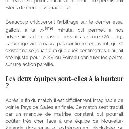
poteaux. Six points qui auraient peut-être permis aux
Bleus de mener jusqu’au bout.
Beaucoup critiqueront l’arbitrage sur le dernier essai
ème
gallois, à la 73
minute, qui permet à nos
adversaires de repasser devant au score (20 – 19).
L’arbitrage vidéo n’aura pas confirmé l’en-avant, qui s’il
existait ne se jouait qu’à quelques centimètres. Il aurait
été injuste pour le XV du Poireau d’annuler les points,
sur une action pareille.
Les deux équipes sont-elles à la hauteur
?
Après la fin du match, il est difficilement imaginable de
voir le Pays de Galles en finale. Ce match s’est traduit
par un manque de maitrise constant qui pourrait
coûter très cher face à une équipe de Nouvelle-
Zélande rigoureuse et extrêmement disciplinée ou