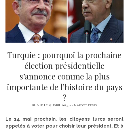
CINÉMA
instagram
email
email-
ÉCONOMIE
form
LITTÉRATURE
SPORT
MÉDIAS
SANTÉ
Turquie : pourquoi la prochaine
élection présidentielle
s’annonce comme la plus
importante de l’histoire du pays
?
PUBLIÉ LE 17 AVRIL 2023
par
MARGOT DENIS
Le 14 mai prochain, les citoyens turcs seront
appelés à voter pour choisir leur président. Et à