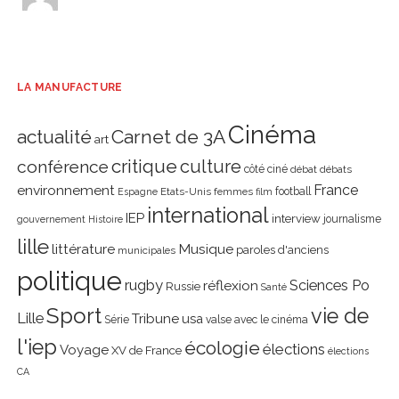
LA MANUFACTURE
Cinéma
actualité
Carnet de 3A
art
critique
culture
conférence
côté ciné
débat
débats
environnement
France
Etats-Unis
femmes
football
Espagne
film
international
IEP
interview
journalisme
gouvernement
Histoire
lille
littérature
Musique
paroles d'anciens
municipales
politique
rugby
réflexion
Sciences Po
Russie
Santé
Sport
vie de
Lille
Tribune
usa
Série
valse avec le cinéma
l'iep
écologie
élections
Voyage
XV de France
élections
CA