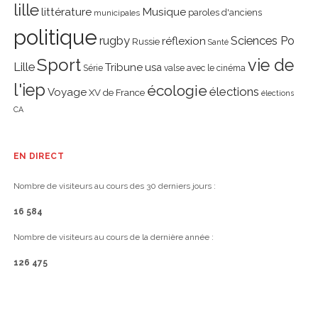
lille
littérature
Musique
paroles d'anciens
municipales
politique
rugby
réflexion
Sciences Po
Russie
Santé
Sport
vie de
Lille
Tribune
usa
Série
valse avec le cinéma
l'iep
écologie
élections
Voyage
XV de France
élections
CA
EN DIRECT
Nombre de visiteurs au cours des 30 derniers jours :
16 584
Nombre de visiteurs au cours de la dernière année :
126 475