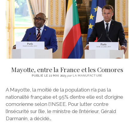
CINÉMA
instagram
email
email-
ÉCONOMIE
form
LITTÉRATURE
SPORT
MÉDIAS
SANTÉ
Mayotte, entre la France et les Comores
PUBLIÉ LE 22 MAI 2023
par
LA MANUFACTURE
A Mayotte, la moitié de la population n’a pas la
nationalité française et 95% d’entre elle est d’origine
comorienne selon l’INSEE. Pour lutter contre
l’insécurité sur l’île, le ministre de l’intérieur, Gérald
Darmanin, a décidé…