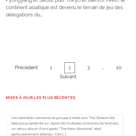
continent asiatique est devenu le terrain de jeu des
délégations du…
Navigation
Précédent
1
2
3
…
10
des
Suivant
articles
MISES À JOUR LES PLUS RÉCENTES
Ces dernières semaines le groupe d’indie rock The Strokes fait
beaucoup parler de lui. Après de multiples annonces de festivals,
un retour album 6 ans après “The New Abnormal” était
particulièrement attendu. C’es […]