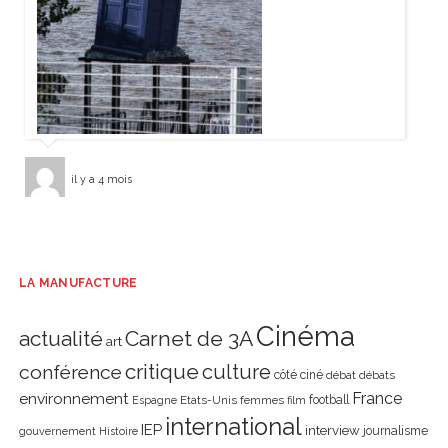
il y a 4 mois
LA MANUFACTURE
Cinéma
actualité
Carnet de 3A
art
critique
culture
conférence
côté ciné
débat
débats
environnement
France
Etats-Unis
femmes
football
Espagne
film
international
IEP
interview
journalisme
gouvernement
Histoire