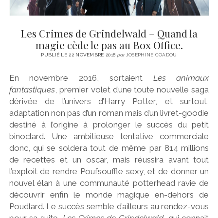
Les Crimes de Grindelwald – Quand la
magie cède le pas au Box Office.
PUBLIÉ LE 22 NOVEMBRE 2018
par
JOSEPHINE COADOU
En novembre 2016, sortaient
Les animaux
fantastiques
, premier volet d’une toute nouvelle saga
dérivée de l’univers d’Harry Potter, et surtout,
adaptation non pas d’un roman mais d’un livret-goodie
destiné à l’origine à prolonger le succès du petit
binoclard. Une ambitieuse tentative commerciale
donc, qui se soldera tout de même par 814 millions
de recettes et un oscar, mais réussira avant tout
l’exploit de rendre Poufsouffle sexy, et de donner un
nouvel élan à une communauté potterhead ravie de
découvrir enfin le monde magique en-dehors de
Poudlard. Le succès semble d’ailleurs au rendez-vous
pour sa suite,
Les Crimes de Grindelwald
, qui connait