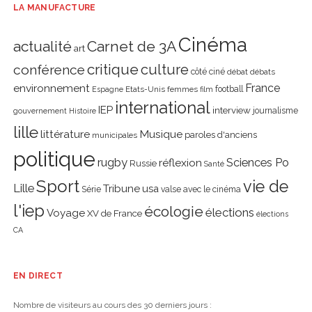
LA MANUFACTURE
Cinéma
actualité
Carnet de 3A
art
critique
culture
conférence
côté ciné
débat
débats
environnement
France
Etats-Unis
femmes
football
Espagne
film
international
IEP
interview
journalisme
gouvernement
Histoire
lille
littérature
Musique
paroles d'anciens
municipales
politique
rugby
réflexion
Sciences Po
Russie
Santé
Sport
vie de
Lille
Tribune
usa
Série
valse avec le cinéma
l'iep
écologie
élections
Voyage
XV de France
élections
CA
EN DIRECT
Nombre de visiteurs au cours des 30 derniers jours :