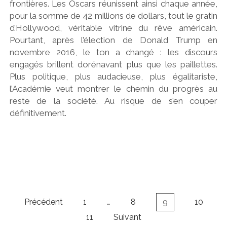
frontières. Les Oscars réunissent ainsi chaque année,
pour la somme de 42 millions de dollars, tout le gratin
d’Hollywood, véritable vitrine du rêve américain.
Pourtant, après l’élection de Donald Trump en
novembre 2016, le ton a changé : les discours
engagés brillent dorénavant plus que les paillettes.
Plus politique, plus audacieuse, plus égalitariste,
l’Académie veut montrer le chemin du progrès au
reste de la société. Au risque de s’en couper
définitivement.
Navigation
Précédent
1
…
8
9
10
des
11
Suivant
articles