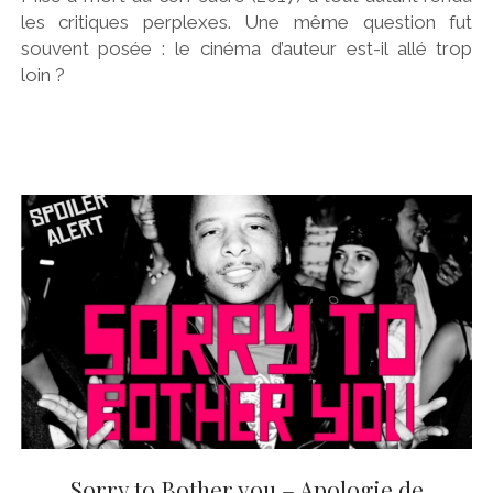
les critiques perplexes. Une même question fut
souvent posée : le cinéma d’auteur est-il allé trop
loin ?
Sorry to Bother you – Apologie de