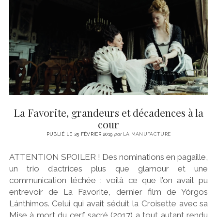
CINÉMA
instagram
email
email-
ÉCONOMIE
form
LITTÉRATURE
SPORT
MÉDIAS
SANTÉ
La Favorite, grandeurs et décadences à la
cour
PUBLIÉ LE 25 FÉVRIER 2019
par
LA MANUFACTURE
ATTENTION SPOILER ! Des nominations en pagaille,
un trio d’actrices plus que glamour et une
communication léchée : voilà ce que l’on avait pu
entrevoir de La Favorite, dernier film de Yórgos
Lánthimos. Celui qui avait séduit la Croisette avec sa
Mise à mort du cerf sacré (2017) a tout autant rendu