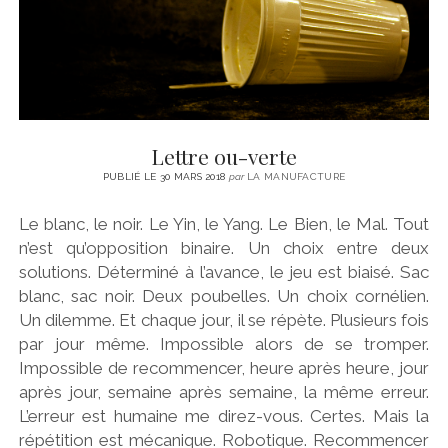
Lettre ou-verte
PUBLIÉ LE 30 MARS 2018
par
LA MANUFACTURE
Le blanc, le noir. Le Yin, le Yang. Le Bien, le Mal. Tout
n’est qu’opposition binaire. Un choix entre deux
solutions. Déterminé à l’avance, le jeu est biaisé. Sac
blanc, sac noir. Deux poubelles. Un choix cornélien.
Un dilemme. Et chaque jour, il se répète. Plusieurs fois
par jour même. Impossible alors de se tromper.
Impossible de recommencer, heure après heure, jour
après jour, semaine après semaine, la même erreur.
L’erreur est humaine me direz-vous. Certes. Mais la
répétition est mécanique. Robotique. Recommencer