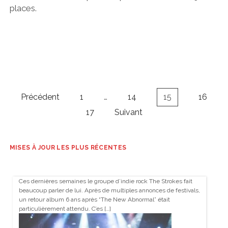
places.
Navigation
Précédent
1
…
14
15
16
des
17
Suivant
articles
MISES À JOUR LES PLUS RÉCENTES
Ces dernières semaines le groupe d’indie rock The Strokes fait
beaucoup parler de lui. Après de multiples annonces de festivals,
un retour album 6 ans après “The New Abnormal” était
particulièrement attendu. C’es […]