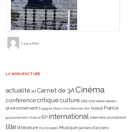
il y a 4 mois
LA MANUFACTURE
Cinéma
actualité
Carnet de 3A
art
critique
culture
conférence
côté ciné
débat
débats
environnement
France
Etats-Unis
femmes
football
Espagne
film
international
IEP
interview
journalisme
gouvernement
Histoire
lille
littérature
Musique
paroles d'anciens
municipales