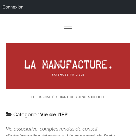
Connexion
ouvrir
ACCUEIL
menu
PACOTILLE
LA
VIE DE L’IEP
MANUFACTURE.
LILLOISERIES
ouvrir
CULTURE
menu
THÉÂTRE
CARNETS DE 3A
LE JOURNAL ÉTUDIANT DE SCIENCES PO LILLE
MUSIQUE
ouvrir
ACTUALITÉS
menu
Catégorie :
Vie de l’IEP
AUX FOURNEAUX !
POLITIQUE
RÉFLEXIONS
EXPOSITIONS
Vie associative, comptes rendus de conseil
INTERNATIONAL