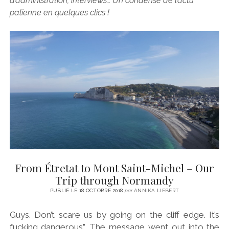
d’administration, interviews… Un condensé de l’actu
CINÉMA
instagram
email
email-
ÉCONOMIE
palienne en quelques clics !
form
LITTÉRATURE
SPORT
MÉDIAS
SANTÉ
From Étretat to Mont Saint-Michel – Our
Trip through Normandy
PUBLIÉ LE 18 OCTOBRE 2018
par
ANNIKA LIEBERT
Guys. Don’t scare us by going on the cliff edge. It’s
fucking dangerous”. The message went out into the