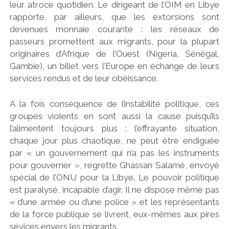
leur atroce quotidien. Le dirigeant de l’OIM en Libye
rapporte, par ailleurs, que les extorsions sont
devenues monnaie courante : les réseaux de
passeurs promettent aux migrants, pour la plupart
originaires d’Afrique de l’Ouest (Nigeria, Sénégal,
Gambie), un billet vers l’Europe en échange de leurs
services rendus et de leur obéissance.
A la fois conséquence de l’instabilité politique, ces
groupes violents en sont aussi la cause puisqu’ils
l’alimentent toujours plus : l’effrayante situation,
chaque jour plus chaotique, ne peut être endiguée
par « un gouvernement qui n’a pas les instruments
pour gouverner », regrette Ghassan Salamé, envoyé
spécial de l’ONU pour la Libye. Le pouvoir politique
est paralysé, incapable d’agir. Il ne dispose même pas
« d’une armée ou d’une police » et les représentants
de la force publique se livrent, eux-mêmes aux pires
sévices envers les migrants.