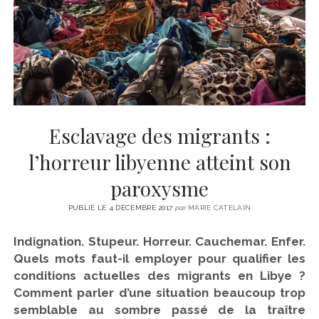
CINÉMA
instagram
email
email-
ÉCONOMIE
form
LITTÉRATURE
SPORT
MÉDIAS
SANTÉ
Esclavage des migrants :
l’horreur libyenne atteint son
paroxysme
PUBLIÉ LE 4 DÉCEMBRE 2017
par
MARIE CATELAIN
Indignation. Stupeur. Horreur. Cauchemar. Enfer.
Quels mots faut-il employer pour qualifier les
conditions actuelles des migrants en Libye ?
Comment parler d’une situation beaucoup trop
semblable au sombre passé de la traître