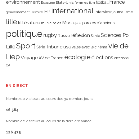
environnement
France
Etats-Unis
femmes
football
Espagne
film
international
IEP
interview
journalisme
gouvernement
Histoire
lille
littérature
Musique
paroles d'anciens
municipales
politique
rugby
réflexion
Sciences Po
Russie
Santé
Sport
vie de
Lille
Tribune
usa
Série
valse avec le cinéma
l'iep
écologie
élections
Voyage
XV de France
élections
CA
EN DIRECT
Nombre de visiteurs au cours des 30 derniers jours :
16 584
Nombre de visiteurs au cours de la dernière année :
126 475