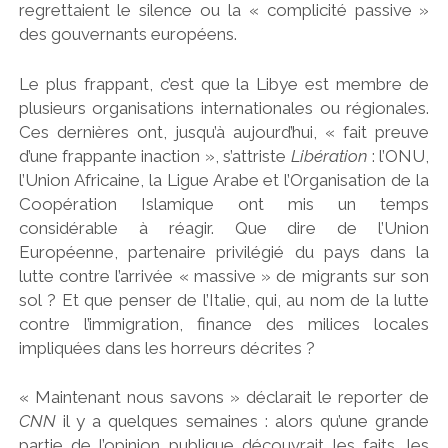
regrettaient le silence ou la « complicité passive »
des gouvernants européens.
Le plus frappant, c’est que la Libye est membre de
plusieurs organisations internationales ou régionales.
Ces dernières ont, jusqu’à aujourd’hui, « fait preuve
d’une frappante inaction », s’attriste
Libération
: l’ONU,
l’Union Africaine, la Ligue Arabe et l’Organisation de la
Coopération Islamique ont mis un temps
considérable à réagir. Que dire de l’Union
Européenne, partenaire privilégié du pays dans la
lutte contre l’arrivée « massive » de migrants sur son
sol ? Et que penser de l’Italie, qui, au nom de la lutte
contre l’immigration, finance des milices locales
impliquées dans les horreurs décrites ?
« Maintenant nous savons » déclarait le reporter de
CNN
il y a quelques semaines : alors qu’une grande
partie de l’opinion publique découvrait les faits, les