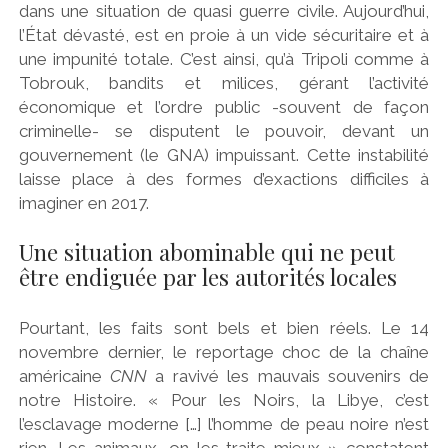
dans une situation de quasi guerre civile. Aujourd’hui,
l’État dévasté, est en proie à un vide sécuritaire et à
une impunité totale. C’est ainsi, qu’à Tripoli comme à
Tobrouk, bandits et milices, gérant l’activité
économique et l’ordre public -souvent de façon
criminelle- se disputent le pouvoir, devant un
gouvernement (le GNA) impuissant. Cette instabilité
laisse place à des formes d’exactions difficiles à
imaginer en 2017.
Une situation abominable qui ne peut
être endiguée par les autorités locales
Pourtant, les faits sont bels et bien réels. Le 14
novembre dernier, le reportage choc de la chaîne
américaine
CNN
a ravivé les mauvais souvenirs de
notre Histoire. « Pour les Noirs, la Libye, c’est
l’esclavage moderne […] l’homme de peau noire n’est
rien. Les animaux, on les traite mieux » constatent