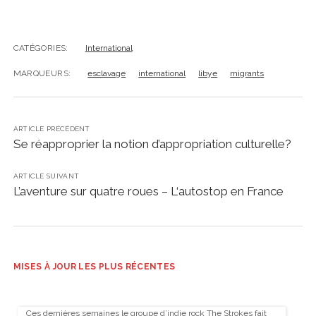
CATÉGORIES:
International
MARQUEURS:
esclavage
international
libye
migrants
ARTICLE PRÉCÉDENT
Se réapproprier la notion d’appropriation culturelle?
ARTICLE SUIVANT
L’aventure sur quatre roues – L‘autostop en France
MISES À JOUR LES PLUS RÉCENTES
Ces dernières semaines le groupe d’indie rock The Strokes fait