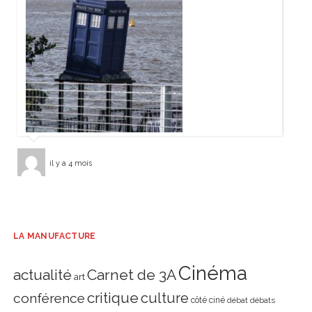
il y a 4 mois
LA MANUFACTURE
Cinéma
actualité
Carnet de 3A
art
critique
culture
conférence
côté ciné
débat
débats