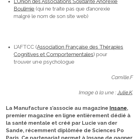
L’Union des Associations Solidarité Anorexie
Boulimie
(qui ne traite pas que d’anorexie
malgré le nom de son site web)
L’AFTCC (
Association Française des Thérapies
Cognitives et Comportementales
) pour
trouver un·e psychologue
Camille.F
Image à la une :
Julie.K
.
La Manufacture s’associe au magazine
Insane
,
premier magazine en ligne entièrement dédié à
la santé mentale et créé par Lucie van der
Sande, récemment diplômée de Sciences Po
Paris. Ce partenariat permet à Insane de gagner