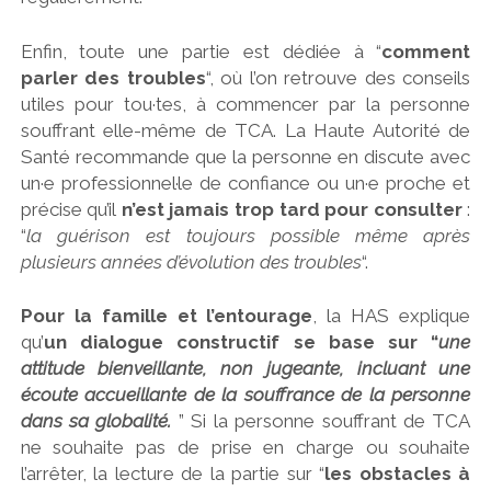
Enfin, toute une partie est dédiée à “
comment
parler des troubles
“, où l’on retrouve des conseils
utiles pour tou·tes, à commencer par la personne
souffrant elle-même de TCA. La Haute Autorité de
Santé recommande que la personne en discute avec
un·e professionnel·le de confiance ou un·e proche et
précise qu’il
n’est jamais trop tard pour consulter
:
“
la guérison est toujours possible même après
plusieurs années d’évolution des troubles
“.
Pour la famille et l’entourage
, la HAS explique
qu’
un dialogue constructif se base sur “
une
attitude bienveillante, non jugeante, incluant une
écoute accueillante de la souffrance de la personne
dans sa globalité.
” Si la personne souffrant de TCA
ne souhaite pas de prise en charge ou souhaite
l’arrêter, la lecture de la partie sur “
les obstacles à