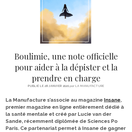
CINÉMA
instagram
email
email-
ÉCONOMIE
form
LITTÉRATURE
SPORT
MÉDIAS
SANTÉ
Boulimie, une note officielle
pour aider à la dépister et la
prendre en charge
PUBLIÉ LE 28 JANVIER 2020
par
LA MANUFACTURE
La Manufacture s’associe au magazine
Insane
,
premier magazine en ligne entièrement dédié à
la santé mentale et créé par Lucie van der
Sande, récemment diplômée de Sciences Po
Paris. Ce partenariat permet à Insane de gagner