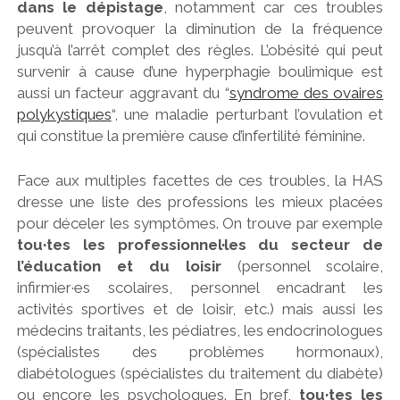
dans le dépistage
, notamment car ces troubles
peuvent provoquer la diminution de la fréquence
jusqu’à l’arrêt complet des règles. L’obésité qui peut
survenir à cause d’une hyperphagie boulimique est
aussi un facteur aggravant du “
syndrome des ovaires
polykystiques
“, une maladie perturbant l’ovulation et
qui constitue la première cause d’infertilité féminine.
Face aux multiples facettes de ces troubles, la HAS
dresse une liste des professions les mieux placées
pour déceler les symptômes. On trouve par exemple
tou·tes les professionnel·les du secteur de
l’éducation et du loisir
(personnel scolaire,
infirmier·es scolaires, personnel encadrant les
activités sportives et de loisir, etc.) mais aussi les
médecins traitants, les pédiatres, les endocrinologues
(spécialistes des problèmes hormonaux),
diabétologues (spécialistes du traitement du diabète)
ou encore les psychologues. En bref,
tou·tes les