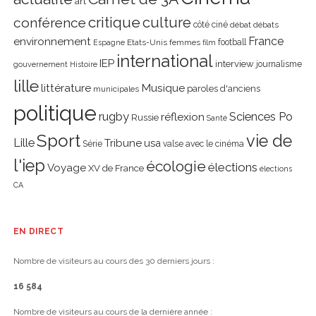
art
critique
culture
conférence
côté ciné
débat
débats
environnement
France
Etats-Unis
femmes
football
Espagne
film
international
IEP
interview
journalisme
gouvernement
Histoire
lille
littérature
Musique
paroles d'anciens
municipales
politique
rugby
réflexion
Sciences Po
Russie
Santé
Sport
vie de
Lille
Tribune
usa
Série
valse avec le cinéma
l'iep
écologie
élections
Voyage
XV de France
élections
CA
EN DIRECT
Nombre de visiteurs au cours des 30 derniers jours :
16 584
Nombre de visiteurs au cours de la dernière année :