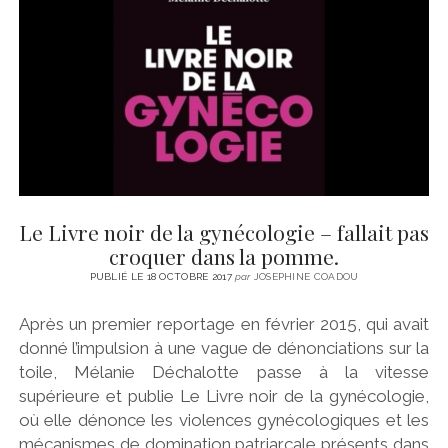
Le Livre noir de la gynécologie – fallait pas
croquer dans la pomme.
PUBLIÉ LE 18 OCTOBRE 2017
par
JOSEPHINE COADOU
Après un premier reportage en février 2015, qui avait
donné l’impulsion à une vague de dénonciations sur la
toile, Mélanie Déchalotte passe à la vitesse
supérieure et publie Le Livre noir de la gynécologie,
où elle dénonce les violences gynécologiques et les
mécanismes de domination patriarcale présents dans