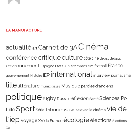
LA MANUFACTURE
Cinéma
actualité
Carnet de 3A
art
critique
culture
conférence
côté ciné
débat
débats
environnement
France
Etats-Unis
femmes
football
Espagne
film
international
IEP
interview
journalisme
gouvernement
Histoire
lille
littérature
Musique
paroles d'anciens
municipales
politique
rugby
réflexion
Sciences Po
Russie
Santé
Sport
vie de
Lille
Tribune
usa
Série
valse avec le cinéma
l'iep
écologie
élections
Voyage
XV de France
élections
CA