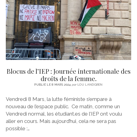
CINÉMA
instagram
email
email-
ÉCONOMIE
form
LITTÉRATURE
SPORT
MÉDIAS
SANTÉ
Blocus de l’IEP : Journée internationale des
droits de la femme.
PUBLIÉ LE 8 MARS 2024
par
LOU LANDGREN
Vendredi 8 Mars, la lutte féministe s’empare à
nouveau de l’espace public. Ce matin, comme un
Vendredi normal, les étudiant.es de l’IEP ont voulu
aller en cours. Mais aujourd’hui, cela ne sera pas
possible :…