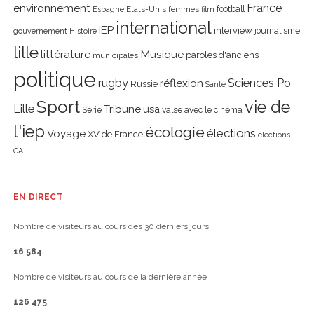
environnement
France
Etats-Unis
femmes
football
Espagne
film
international
IEP
interview
journalisme
gouvernement
Histoire
lille
littérature
Musique
paroles d'anciens
municipales
politique
rugby
réflexion
Sciences Po
Russie
Santé
Sport
vie de
Lille
Tribune
usa
Série
valse avec le cinéma
l'iep
écologie
élections
Voyage
XV de France
élections
CA
EN DIRECT
Nombre de visiteurs au cours des 30 derniers jours :
16 584
Nombre de visiteurs au cours de la dernière année :
126 475