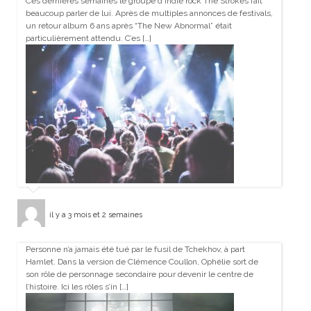
Ces dernières semaines le groupe d’indie rock The Strokes fait
beaucoup parler de lui. Après de multiples annonces de festivals,
un retour album 6 ans après “The New Abnormal” était
particulièrement attendu. C’es […]
il y a 3 mois et 2 semaines
Personne n’a jamais été tué par le fusil de Tchekhov, à part
Hamlet. Dans la version de Clémence Coullon, Ophélie sort de
son rôle de personnage secondaire pour devenir le centre de
l’histoire. Ici les rôles s’in […]