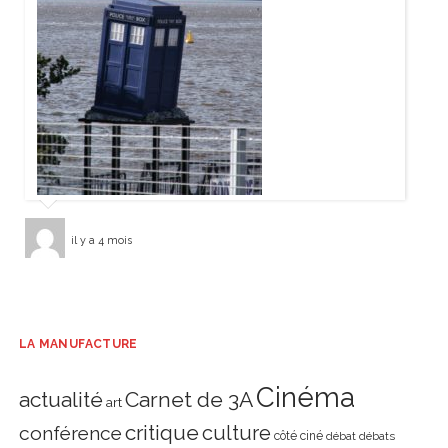
il y a 4 mois
LA MANUFACTURE
Cinéma
actualité
Carnet de 3A
art
critique
culture
conférence
côté ciné
débat
débats