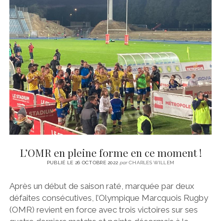
CINÉMA
instagram
email
email-
ÉCONOMIE
form
LITTÉRATURE
SPORT
MÉDIAS
SANTÉ
L’OMR en pleine forme en ce moment !
PUBLIÉ LE 26 OCTOBRE 2022
par
CHARLES WILLEM
Après un début de saison raté, marquée par deux
défaites consécutives, l’Olympique Marcquois Rugby
(OMR) revient en force avec trois victoires sur ses