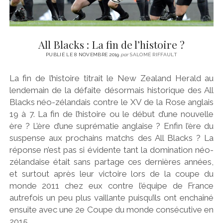
All Blacks : La fin de l’histoire ?
PUBLIÉ LE 8 NOVEMBRE 2019
par
SALOMÉ RIFFAULT
La fin de l’histoire titrait le New Zealand Herald au
lendemain de la défaite désormais historique des All
Blacks néo-zélandais contre le XV de la Rose anglais
19 à 7. La fin de l’histoire ou le début d’une nouvelle
ère ? L’ère d’une suprématie anglaise ? Enfin l’ère du
suspense aux prochains matchs des All Blacks ? La
réponse n’est pas si évidente tant la domination néo-
zélandaise était sans partage ces dernières années,
et surtout après leur victoire lors de la coupe du
monde 2011 chez eux contre l’équipe de France
autrefois un peu plus vaillante puisqu’ils ont enchaîné
ensuite avec une 2e Coupe du monde consécutive en
2015.