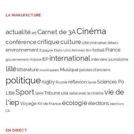
LA MANUFACTURE
Cinéma
actualité
Carnet de 3A
art
critique
culture
conférence
côté ciné
débat
débats
environnement
France
Etats-Unis
femmes
football
Espagne
film
international
IEP
interview
journalisme
gouvernement
Histoire
lille
littérature
Musique
paroles d'anciens
municipales
politique
rugby
réflexion
Sciences Po
Russie
Santé
Sport
vie de
Lille
Tribune
usa
Série
valse avec le cinéma
l'iep
écologie
élections
Voyage
XV de France
élections
CA
EN DIRECT