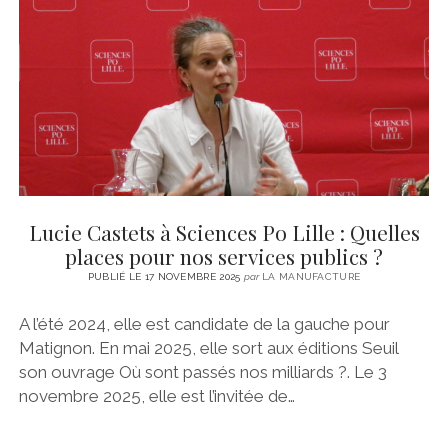
CINÉMA
instagram
email
email-
ÉCONOMIE
form
LITTÉRATURE
SPORT
MÉDIAS
SANTÉ
Lucie Castets à Sciences Po Lille : Quelles
places pour nos services publics ?
PUBLIÉ LE 17 NOVEMBRE 2025
par
LA MANUFACTURE
A l’été 2024, elle est candidate de la gauche pour
Matignon. En mai 2025, elle sort aux éditions Seuil
son ouvrage Où sont passés nos milliards ?. Le 3
novembre 2025, elle est l’invitée de…