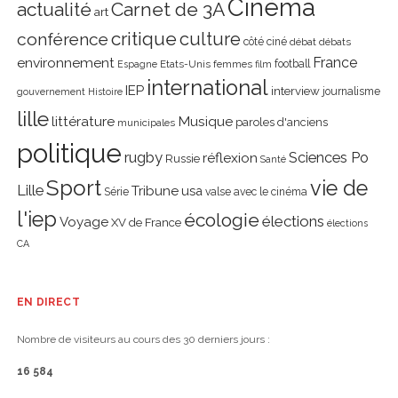
Cinéma
actualité
Carnet de 3A
art
critique
culture
conférence
côté ciné
débat
débats
environnement
France
Etats-Unis
femmes
football
Espagne
film
international
IEP
interview
journalisme
gouvernement
Histoire
lille
littérature
Musique
paroles d'anciens
municipales
politique
rugby
réflexion
Sciences Po
Russie
Santé
Sport
vie de
Lille
Tribune
usa
Série
valse avec le cinéma
l'iep
écologie
élections
Voyage
XV de France
élections
CA
EN DIRECT
Nombre de visiteurs au cours des 30 derniers jours :
16 584