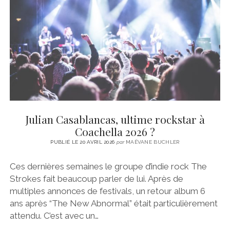
CINÉMA
instagram
email
email-
ÉCONOMIE
form
LITTÉRATURE
SPORT
MÉDIAS
SANTÉ
Julian Casablancas, ultime rockstar à
Coachella 2026 ?
PUBLIÉ LE 20 AVRIL 2026
par
MAËVANE BUCHLER
Ces dernières semaines le groupe d’indie rock The
Strokes fait beaucoup parler de lui. Après de
multiples annonces de festivals, un retour album 6
ans après “The New Abnormal” était particulièrement
attendu. C’est avec un…