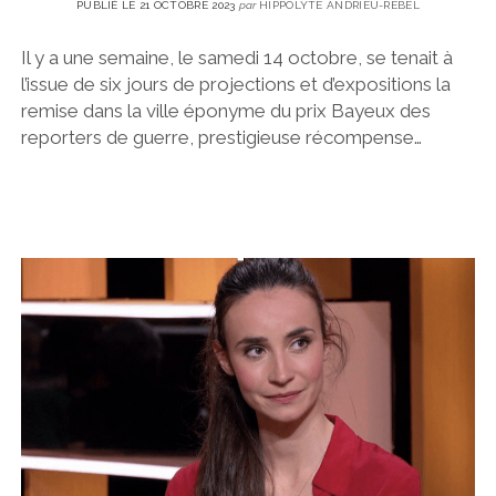
PUBLIÉ LE 21 OCTOBRE 2023
par
HIPPOLYTE ANDRIEU-REBEL
Il y a une semaine, le samedi 14 octobre, se tenait à
l’issue de six jours de projections et d’expositions la
remise dans la ville éponyme du prix Bayeux des
reporters de guerre, prestigieuse récompense…