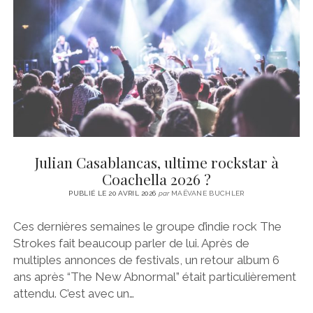
CINÉMA
instagram
email
email-
ÉCONOMIE
form
LITTÉRATURE
SPORT
MÉDIAS
SANTÉ
Julian Casablancas, ultime rockstar à
Coachella 2026 ?
PUBLIÉ LE 20 AVRIL 2026
par
MAËVANE BUCHLER
Ces dernières semaines le groupe d’indie rock The
Strokes fait beaucoup parler de lui. Après de
multiples annonces de festivals, un retour album 6
ans après “The New Abnormal” était particulièrement
attendu. C’est avec un…