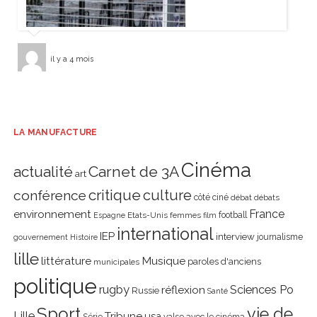
il y a 4 mois
LA MANUFACTURE
Cinéma
actualité
Carnet de 3A
art
critique
culture
conférence
côté ciné
débat
débats
environnement
France
Etats-Unis
femmes
football
Espagne
film
international
IEP
interview
journalisme
gouvernement
Histoire
lille
littérature
Musique
paroles d'anciens
municipales
politique
rugby
réflexion
Sciences Po
Russie
Santé
Sport
vie de
Lille
Tribune
usa