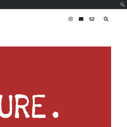
instagram
email
email-
form