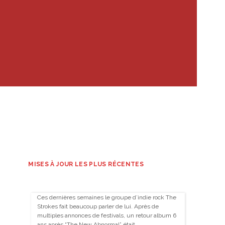
MISES À JOUR LES PLUS RÉCENTES
Ces dernières semaines le groupe d’indie rock The
Strokes fait beaucoup parler de lui. Après de
multiples annonces de festivals, un retour album 6
ans après “The New Abnormal” était