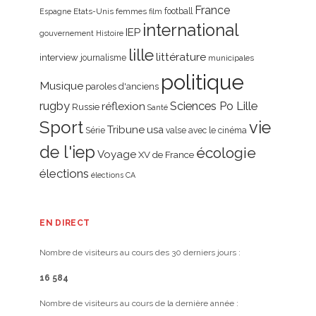
France
Etats-Unis
femmes
football
Espagne
film
international
IEP
gouvernement
Histoire
lille
littérature
interview
journalisme
municipales
politique
Musique
paroles d'anciens
rugby
réflexion
Sciences Po Lille
Russie
Santé
Sport
vie
Tribune
usa
Série
valse avec le cinéma
de l'iep
écologie
Voyage
XV de France
élections
élections CA
EN DIRECT
Nombre de visiteurs au cours des 30 derniers jours :
16 584
Nombre de visiteurs au cours de la dernière année :