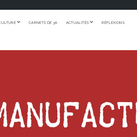
ouvrir
ouvrir
CULTURE
CARNETS DE 3A
ACTUALITÉS
RÉFLEXIONS
menu
menu
RE.