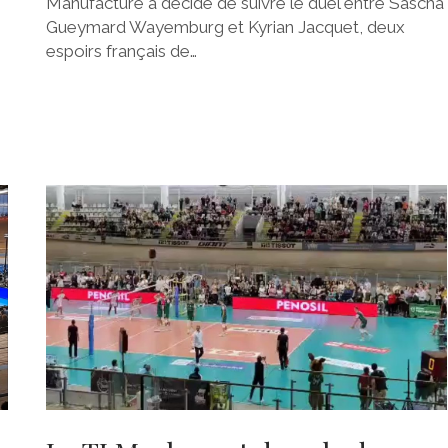
Manufacture a décidé de suivre le duel entre Sascha
Gueymard Wayemburg et Kyrian Jacquet, deux
espoirs français de…