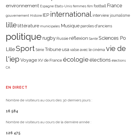
environnement
France
Etats-Unis
femmes
football
Espagne
film
international
IEP
interview
journalisme
gouvernement
Histoire
lille
littérature
Musique
paroles d'anciens
municipales
politique
rugby
réflexion
Sciences Po
Russie
Santé
Sport
vie de
Lille
Tribune
usa
Série
valse avec le cinéma
l'iep
écologie
élections
Voyage
XV de France
élections
CA
EN DIRECT
Nombre de visiteurs au cours des 30 derniers jours :
16 584
Nombre de visiteurs au cours de la dernière année :
126 475