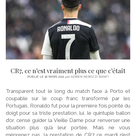
CINÉMA
instagram
email
email-
ÉCONOMIE
form
LITTÉRATURE
SPORT
MÉDIAS
SANTÉ
CR7, ce n’est vraiment plus ce que c’était
PUBLIÉ LE 16 MARS 2021
par
ADRIEN NEROZZI-BANFI
Transparent tout le long du match face à Porto et
coupable sur le coup franc transformé par les
Portugais, Ronaldo fut pour la première fois pointé du
doigt pour sa triste prestation, lui, le quintuple ballon
d’or, censé guider la Vieille Dame pour renverser une
situation plus qu’à leur portée. Mais ne vous
méprenez pas, la prestation de CR7 ce mardi n’est