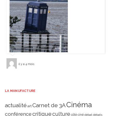
il y a 4 mois
LA MANUFACTURE
Cinéma
actualité
Carnet de 3A
art
critique
culture
conférence
côté ciné
débat
débats