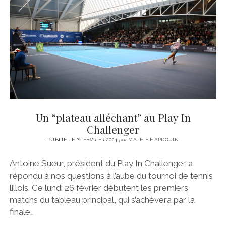
CINÉMA
instagram
email
email-
ÉCONOMIE
form
LITTÉRATURE
SPORT
MÉDIAS
SANTÉ
Un “plateau alléchant” au Play In
Challenger
PUBLIÉ LE 26 FÉVRIER 2024
par
MATHIS HARDOUIN
Antoine Sueur, président du Play In Challenger a
répondu à nos questions à l’aube du tournoi de tennis
lillois. Ce lundi 26 février débutent les premiers
matchs du tableau principal, qui s’achèvera par la
finale…