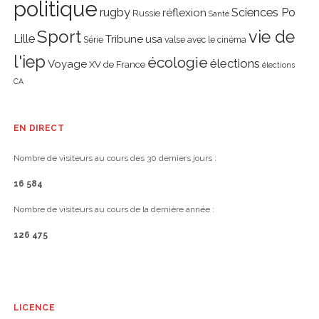
politique
rugby
réflexion
Sciences Po
Russie
Santé
Sport
vie de
Lille
Tribune
usa
Série
valse avec le cinéma
l'iep
écologie
élections
Voyage
XV de France
élections
CA
EN DIRECT
Nombre de visiteurs au cours des 30 derniers jours :
16 584
Nombre de visiteurs au cours de la dernière année :
126 475
LICENCE