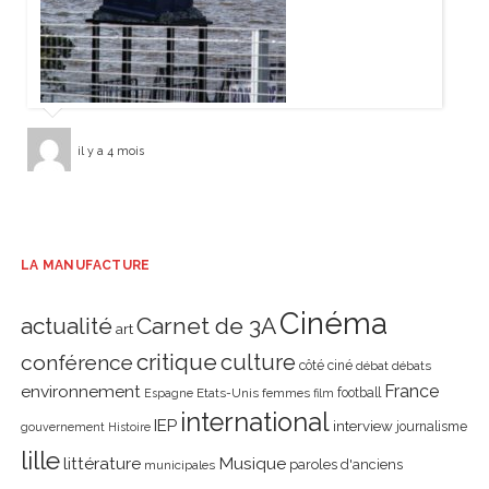
il y a 4 mois
LA MANUFACTURE
Cinéma
actualité
Carnet de 3A
art
critique
culture
conférence
côté ciné
débat
débats
environnement
France
Etats-Unis
femmes
football
Espagne
film
international
IEP
interview
journalisme
gouvernement
Histoire
lille
littérature
Musique
paroles d'anciens
municipales