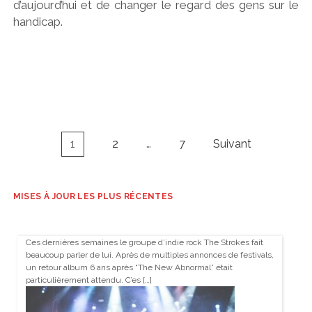
d’aujourd’hui et de changer le regard des gens sur le
handicap.
Navigation
1
2
…
7
Suivant
des
articles
MISES À JOUR LES PLUS RÉCENTES
Ces dernières semaines le groupe d’indie rock The Strokes fait
beaucoup parler de lui. Après de multiples annonces de festivals,
un retour album 6 ans après “The New Abnormal” était
particulièrement attendu. C’es […]