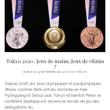
Tokyo 2020 : Jeux de mains, Jeux de vilains
?
PUBLIÉ LE 23 SEPTEMBRE 2021
par
HUGO FORQUES
Depuis 2018, les Jeux olympiques et paralympiques
d’hiver comme d’été ont élu domicile en Asie.
Pyongyang et Séoul, puis Tokyo et bientôt Pékin, le
continent asiatique est devenu le terrain de jeu des
délégations du…