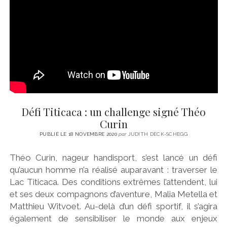
Défi Titicaca : un challenge signé Théo
Curin
PUBLIÉ LE 18 NOVEMBRE 2020
par
JUDITH DECK-SCHEGG
Théo Curin, nageur handisport, s’est lancé un défi
qu’aucun homme n’a réalisé auparavant : traverser le
Lac Titicaca. Des conditions extrêmes l’attendent, lui
et ses deux compagnons d’aventure, Malia Metella et
Matthieu Witvoet. Au-delà d’un défi sportif, il s’agira
également de sensibiliser le monde aux enjeux