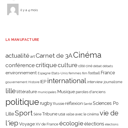
il y a 4 mois
LA MANUFACTURE
Cinéma
actualité
Carnet de 3A
art
critique
culture
conférence
côté ciné
débat
débats
environnement
France
Etats-Unis
femmes
football
Espagne
film
international
IEP
interview
journalisme
gouvernement
Histoire
lille
littérature
Musique
paroles d'anciens
municipales
politique
rugby
réflexion
Sciences Po
Russie
Santé
Sport
vie de
Lille
Tribune
usa
Série
valse avec le cinéma
l'iep
écologie
élections
Voyage
XV de France
élections