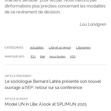
vraiment sensible” pour l’école. Nous n’avons pas
d’informations plus précises concernant les modalités
de ce revirement de décision.
Lou Landgren
CATÉGORIES:
Actualités
Lille et sa région
Lilloiseries
MARQUEURS:
ESJ
lille
nous toutes
VSS
ARTICLE PRÉCÉDENT
Le sociologue Bernard Lahire présente son nouvel
ouvrage à l’IEP : retour sur sa conférence
ARTICLE SUIVANT
Model UN in Lille: A look at SPLIMUN 2025