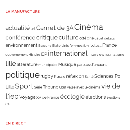
LA MANUFACTURE
Cinéma
actualité
Carnet de 3A
art
critique
culture
conférence
côté ciné
débat
débats
environnement
France
Etats-Unis
femmes
football
Espagne
film
international
IEP
interview
journalisme
gouvernement
Histoire
lille
littérature
Musique
paroles d'anciens
municipales
politique
rugby
réflexion
Sciences Po
Russie
Santé
Sport
vie de
Lille
Tribune
usa
Série
valse avec le cinéma
l'iep
écologie
élections
Voyage
XV de France
élections
CA
EN DIRECT