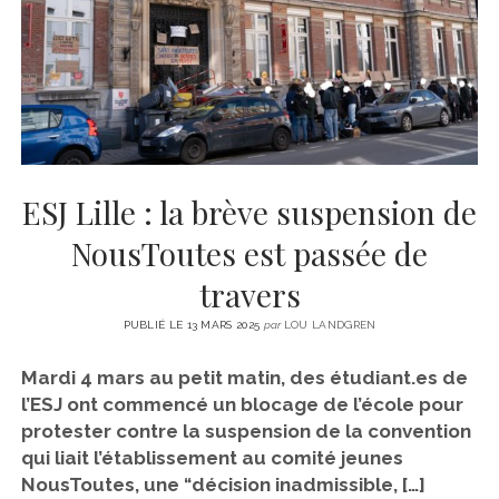
CINÉMA
instagram
email
email-
ÉCONOMIE
form
LITTÉRATURE
SPORT
MÉDIAS
SANTÉ
ESJ Lille : la brève suspension de
NousToutes est passée de
travers
PUBLIÉ LE 13 MARS 2025
par
LOU LANDGREN
Mardi 4 mars au petit matin, des étudiant.es de
l’ESJ ont commencé un blocage de l’école pour
protester contre la suspension de la convention
qui liait l’établissement au comité jeunes
NousToutes, une “décision inadmissible, […]