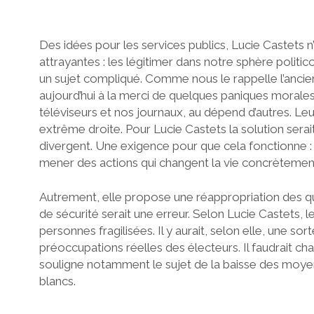
Des idées pour les services publics, Lucie Castets 
attrayantes : les légitimer dans notre sphère politi
un sujet compliqué. Comme nous le rappelle l’ancien
aujourd’hui à la merci de quelques paniques morales
téléviseurs et nos journaux, au dépend d’autres. L
extrême droite. Pour Lucie Castets la solution serait 
divergent. Une exigence pour que cela fonctionne :
mener des actions qui changent la vie concrètemen
Autrement, elle propose une réappropriation des q
de sécurité serait une erreur. Selon Lucie Castets, l
personnes fragilisées. Il y aurait, selon elle, une 
préoccupations réelles des électeurs. Il faudrait chan
souligne notamment le sujet de la baisse des moyens
blancs.