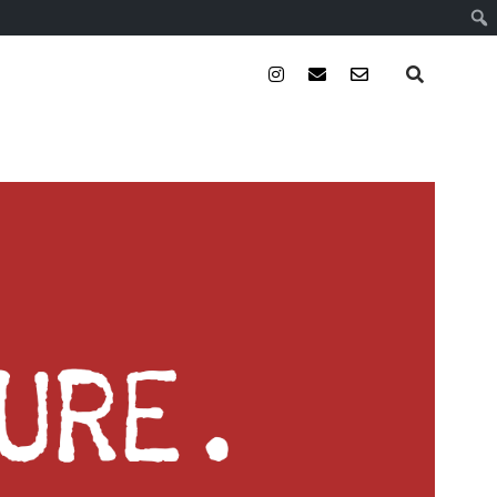
instagram
email
email-
form