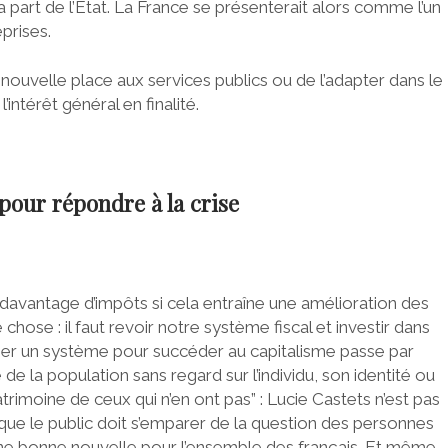
a part de l’Etat. La France se présenterait alors comme l’un
prises.
ne nouvelle place aux services publics ou de l’adapter dans le
’intérêt général en finalité.
 pour répondre à la crise
 davantage d’impôts si cela entraîne une amélioration des
 chose : il faut revoir notre système fiscal et investir dans
enser un système pour succéder au capitalisme passe par
 de la population sans regard sur l’individu, son identité ou
rimoine de ceux qui n’en ont pas” : Lucie Castets n’est pas
in que le public doit s’emparer de la question des personnes
 une bonne nouvelle pour l’ensemble des français. Et même