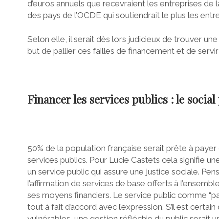
d’euros annuels que recevraient les entreprises de l
des pays de l’OCDE qui soutiendrait le plus les entre
Selon elle, il serait dès lors judicieux de trouver u
but de pallier ces failles de financement et de servir l
Financer les services publics : le social
50% de la population française serait prête à payer
services publics. Pour Lucie Castets cela signifie une
un service public qui assure une justice sociale. P
l’affirmation de services de base offerts à l’ensemble
ses moyens financiers. Le service public comme “pat
tout à fait d’accord avec l’expression. S’il est certa
vulnérables, une gestion réfléchie du public serait