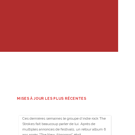
MISES À JOUR LES PLUS RÉCENTES
Ces dernières semaines le groupe d’indie rock The
Strokes fait beaucoup parler de lui. Après de
multiples annonces de festivals, un retour album 6
ans après “The New Abnormal” était