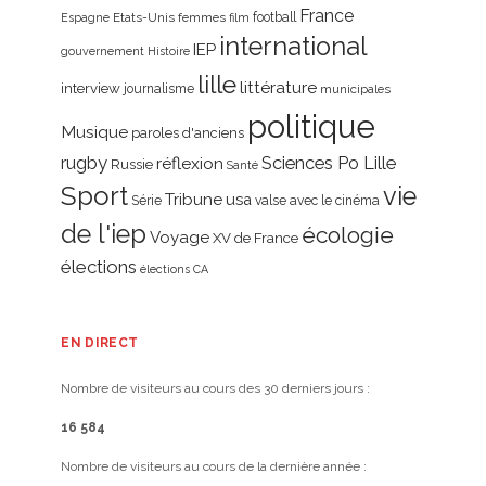
France
Etats-Unis
femmes
football
Espagne
film
international
IEP
gouvernement
Histoire
lille
littérature
interview
journalisme
municipales
politique
Musique
paroles d'anciens
rugby
réflexion
Sciences Po Lille
Russie
Santé
Sport
vie
Tribune
usa
Série
valse avec le cinéma
de l'iep
écologie
Voyage
XV de France
élections
élections CA
EN DIRECT
Nombre de visiteurs au cours des 30 derniers jours :
16 584
Nombre de visiteurs au cours de la dernière année :