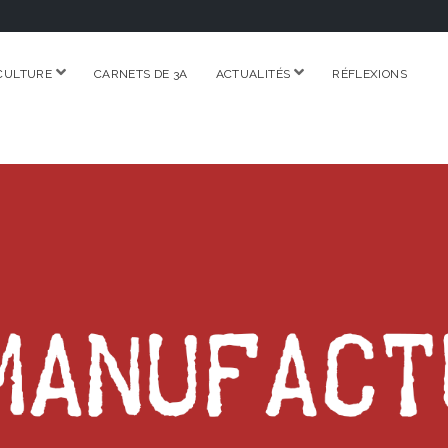
ouvrir
ouvrir
CULTURE
CARNETS DE 3A
ACTUALITÉS
RÉFLEXIONS
menu
menu
RE.