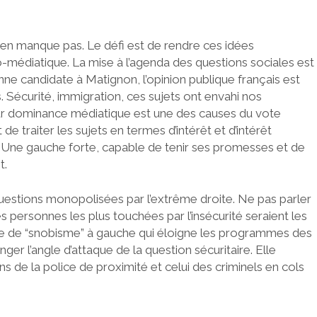
n’en manque pas. Le défi est de rendre ces idées
co-médiatique. La mise à l’agenda des questions sociales est
ne candidate à Matignon, l’opinion publique français est
. Sécurité, immigration, ces sujets ont envahi nos
eur dominance médiatique est une des causes du vote
de traiter les sujets en termes d’intérêt et d’intérêt
 Une gauche forte, capable de tenir ses promesses et de
t.
uestions monopolisées par l’extrême droite. Ne pas parler
es personnes les plus touchées par l’insécurité seraient les
sorte de “snobisme” à gauche qui éloigne les programmes des
ger l’angle d’attaque de la question sécuritaire. Elle
 de la police de proximité et celui des criminels en cols