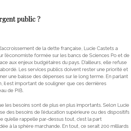
argent public ?
 l’accroissement de la dette française, Lucie Castets a
our l’économiste formée sur les bancs de Sciences Po et de
 face aux enjeux budgétaires du pays. D’ailleurs, elle refuse
 abordé. Les services publics doivent rester une priorité et
ner une baisse des dépenses sur le long terme. En parlant
 il est important de souligner que ces dernières
eau de PIB.
ue les besoins sont de plus en plus importants. Selon Lucie
sse des besoins de l’éducation supérieure ou des dispositifs
 qu’elle rappelle par-dessus tout, c’est la part
ée à la sphère marchande. En tout, ce serait 200 milliards