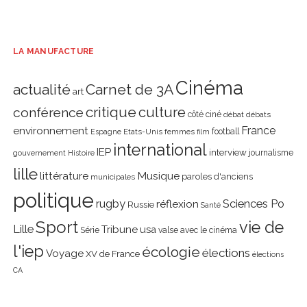
LA MANUFACTURE
Cinéma
actualité
Carnet de 3A
art
critique
culture
conférence
côté ciné
débat
débats
environnement
France
Etats-Unis
femmes
football
Espagne
film
international
IEP
interview
journalisme
gouvernement
Histoire
lille
littérature
Musique
paroles d'anciens
municipales
politique
rugby
réflexion
Sciences Po
Russie
Santé
Sport
vie de
Lille
Tribune
usa
Série
valse avec le cinéma
l'iep
écologie
élections
Voyage
XV de France
élections
CA