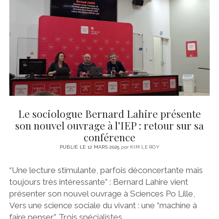
CINÉMA
instagram
email
email-
ÉCONOMIE
form
LITTÉRATURE
SPORT
MÉDIAS
SANTÉ
Le sociologue Bernard Lahire présente
son nouvel ouvrage à l’IEP : retour sur sa
conférence
PUBLIÉ LE 12 MARS 2025
par
KIM LE ROY
“Une lecture stimulante, parfois déconcertante mais
toujours très intéressante” : Bernard Lahire vient
présenter son nouvel ouvrage à Sciences Po Lille,
Vers une science sociale du vivant : une “machine à
faire penser”. Trois spécialistes…