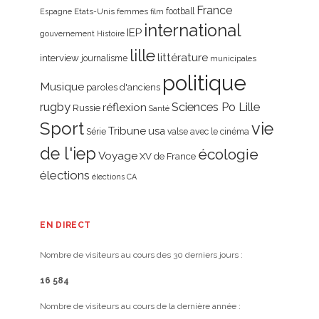
France
Etats-Unis
femmes
football
Espagne
film
international
IEP
gouvernement
Histoire
lille
littérature
interview
journalisme
municipales
politique
Musique
paroles d'anciens
rugby
réflexion
Sciences Po Lille
Russie
Santé
Sport
vie
Tribune
usa
Série
valse avec le cinéma
de l'iep
écologie
Voyage
XV de France
élections
élections CA
EN DIRECT
Nombre de visiteurs au cours des 30 derniers jours :
16 584
Nombre de visiteurs au cours de la dernière année :