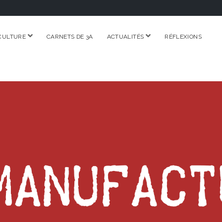
ouvrir
ouvrir
CULTURE
CARNETS DE 3A
ACTUALITÉS
RÉFLEXIONS
menu
menu
RE.