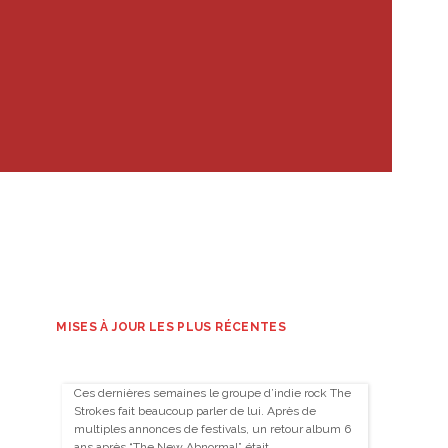
MISES À JOUR LES PLUS RÉCENTES
Ces dernières semaines le groupe d’indie rock The
Strokes fait beaucoup parler de lui. Après de
multiples annonces de festivals, un retour album 6
ans après “The New Abnormal” était