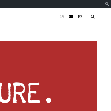
instagram
email
email-
form