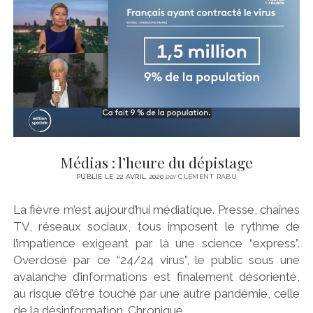
CINÉMA
instagram
email
email-
ÉCONOMIE
form
LITTÉRATURE
SPORT
MÉDIAS
SANTÉ
Médias : l’heure du dépistage
PUBLIÉ LE 22 AVRIL 2020
par
CLÉMENT RABU
La fièvre m’est aujourd’hui médiatique. Presse, chaînes
TV, réseaux sociaux, tous imposent le rythme de
l’impatience exigeant par là une science “express”.
Overdosé par ce “24/24 virus”, le public sous une
avalanche d’informations est finalement désorienté,
au risque d’être touché par une autre pandémie, celle
de la désinformation. Chronique.