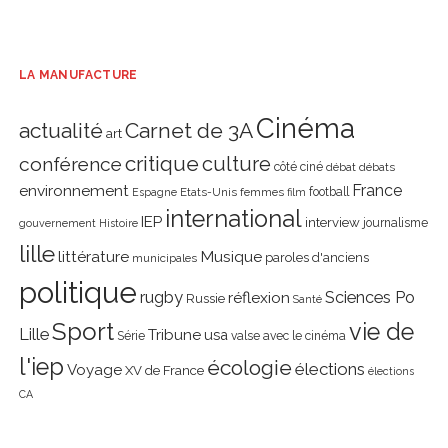
LA MANUFACTURE
Cinéma
actualité
Carnet de 3A
art
critique
culture
conférence
côté ciné
débat
débats
environnement
France
Etats-Unis
femmes
football
Espagne
film
international
IEP
interview
journalisme
gouvernement
Histoire
lille
littérature
Musique
paroles d'anciens
municipales
politique
rugby
réflexion
Sciences Po
Russie
Santé
Sport
vie de
Lille
Tribune
usa
Série
valse avec le cinéma
l'iep
écologie
élections
Voyage
XV de France
élections
CA