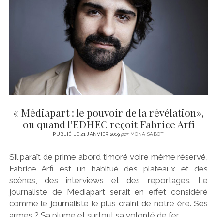
CINÉMA
instagram
email
email-
ÉCONOMIE
form
LITTÉRATURE
SPORT
MÉDIAS
SANTÉ
« Médiapart : le pouvoir de la révélation»,
ou quand l’EDHEC reçoit Fabrice Arfi
PUBLIÉ LE 21 JANVIER 2019
par
MONA SABOT
S’il paraît de prime abord timoré voire même réservé,
Fabrice Arfi est un habitué des plateaux et des
scènes, des interviews et des reportages. Le
journaliste de Médiapart serait en effet considéré
comme le journaliste le plus craint de notre ère. Ses
armes ? Sa plume et surtout sa volonté de fer.