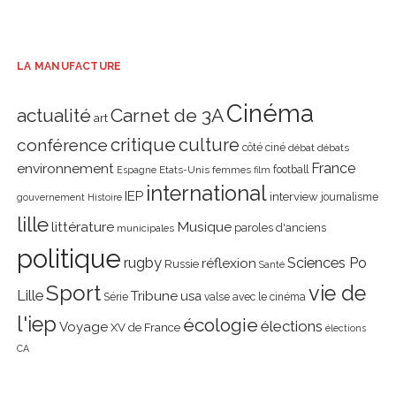
LA MANUFACTURE
Cinéma
actualité
Carnet de 3A
art
critique
culture
conférence
côté ciné
débat
débats
environnement
France
Etats-Unis
femmes
football
Espagne
film
international
IEP
interview
journalisme
gouvernement
Histoire
lille
littérature
Musique
paroles d'anciens
municipales
politique
rugby
réflexion
Sciences Po
Russie
Santé
Sport
vie de
Lille
Tribune
usa
Série
valse avec le cinéma
l'iep
écologie
élections
Voyage
XV de France
élections
CA