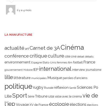
il y a 4 mois
LA MANUFACTURE
Cinéma
actualité
Carnet de 3A
art
critique
culture
conférence
côté ciné
débat
débats
environnement
France
Etats-Unis
femmes
football
Espagne
film
international
IEP
interview
journalisme
gouvernement
Histoire
lille
littérature
Musique
paroles d'anciens
municipales
politique
rugby
réflexion
Sciences Po
Russie
Santé
Sport
vie de
Lille
Tribune
usa
Série
valse avec le cinéma
l'iep
écologie
élections
Voyage
XV de France
élections