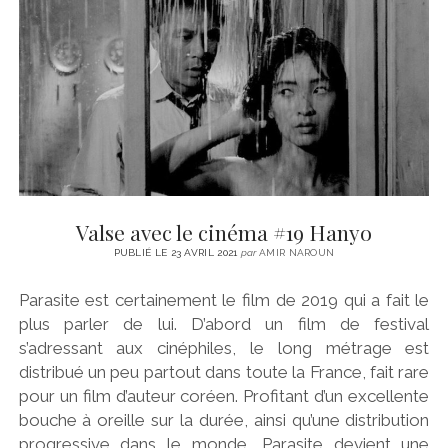
CINÉMA
instagram
email
email-
ÉCONOMIE
form
LITTÉRATURE
SPORT
MÉDIAS
SANTÉ
Valse avec le cinéma #19 Hanyo
PUBLIÉ LE 23 AVRIL 2021
par
AMIR NAROUN
Parasite est certainement le film de 2019 qui a fait le
plus parler de lui. D’abord un film de festival
s’adressant aux cinéphiles, le long métrage est
distribué un peu partout dans toute la France, fait rare
pour un film d’auteur coréen. Profitant d’un excellente
bouche à oreille sur la durée, ainsi qu’une distribution
progressive dans le monde, Parasite devient une