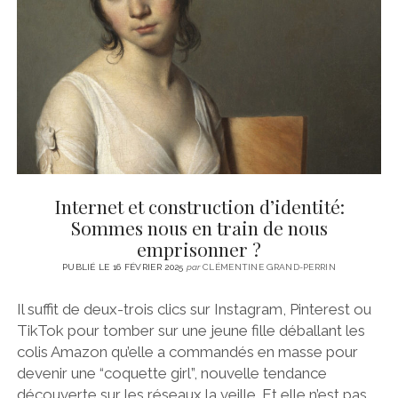
CINÉMA
instagram
email
email-
ÉCONOMIE
form
LITTÉRATURE
SPORT
MÉDIAS
SANTÉ
Internet et construction d’identité:
Sommes nous en train de nous
emprisonner ?
PUBLIÉ LE 16 FÉVRIER 2025
par
CLÉMENTINE GRAND-PERRIN
Il suffit de deux-trois clics sur Instagram, Pinterest ou
TikTok pour tomber sur une jeune fille déballant les
colis Amazon qu’elle a commandés en masse pour
devenir une “coquette girl”, nouvelle tendance
découverte sur les réseaux la veille. Et elle n’est pas