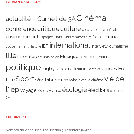
LA MANUFACTURE
Cinéma
actualité
Carnet de 3A
art
critique
culture
conférence
côté ciné
débat
débats
environnement
France
Etats-Unis
femmes
football
Espagne
film
international
IEP
interview
journalisme
gouvernement
Histoire
lille
littérature
Musique
paroles d'anciens
municipales
politique
rugby
réflexion
Sciences Po
Russie
Santé
Sport
vie de
Lille
Tribune
usa
Série
valse avec le cinéma
l'iep
écologie
élections
Voyage
XV de France
élections
CA
EN DIRECT
Nombre de visiteurs au cours des 30 derniers jours :