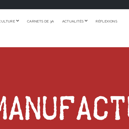
ouvrir
ouvrir
CULTURE
CARNETS DE 3A
ACTUALITÉS
RÉFLEXIONS
menu
menu
RE.