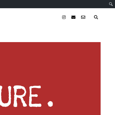
instagram
email
email-
form