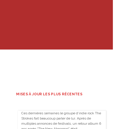
MISES À JOUR LES PLUS RÉCENTES
Ces dernières semaines le groupe d’indie rock The
Strokes fait beaucoup parler de lui. Après de
multiples annonces de festivals, un retour album 6
ans après “The New Abnormal” était