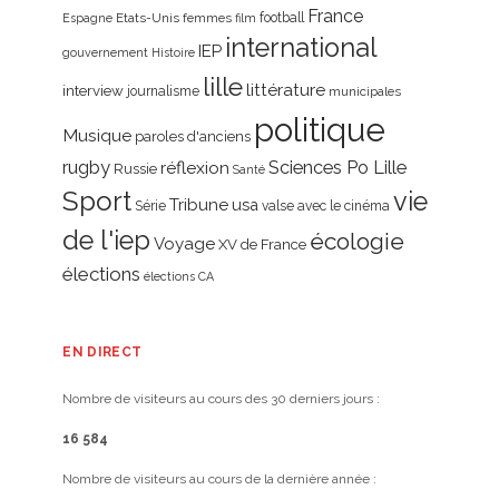
France
Etats-Unis
femmes
football
Espagne
film
international
IEP
gouvernement
Histoire
lille
littérature
interview
journalisme
municipales
politique
Musique
paroles d'anciens
rugby
réflexion
Sciences Po Lille
Russie
Santé
Sport
vie
Tribune
usa
Série
valse avec le cinéma
de l'iep
écologie
Voyage
XV de France
élections
élections CA
EN DIRECT
Nombre de visiteurs au cours des 30 derniers jours :
16 584
Nombre de visiteurs au cours de la dernière année :