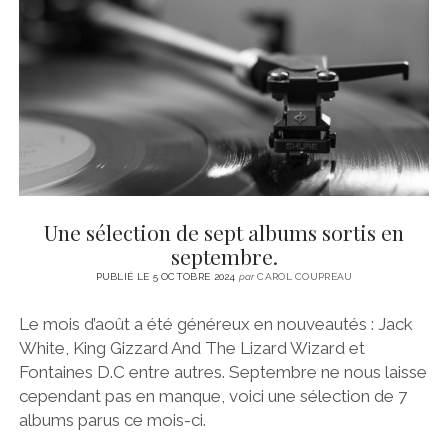
CINÉMA
instagram
email
email-
ÉCONOMIE
form
LITTÉRATURE
SPORT
MÉDIAS
SANTÉ
Une sélection de sept albums sortis en
septembre.
PUBLIÉ LE 5 OCTOBRE 2024
par
CAROL COUPREAU
Le mois d’août a été généreux en nouveautés : Jack
White, King Gizzard And The Lizard Wizard et
Fontaines D.C entre autres. Septembre ne nous laisse
cependant pas en manque, voici une sélection de 7
albums parus ce mois-ci.