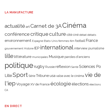
LA MANUFACTURE
Cinéma
actualité
Carnet de 3A
art
critique
culture
conférence
côté ciné
débat
débats
environnement
France
Etats-Unis
femmes
football
Espagne
film
international
IEP
interview
journalisme
gouvernement
Histoire
lille
littérature
Musique
paroles d'anciens
municipales
politique
rugby
réflexion
Sciences Po
Russie
Santé
Sport
vie de
Lille
Tribune
usa
Série
valse avec le cinéma
l'iep
écologie
élections
Voyage
XV de France
élections
CA
EN DIRECT