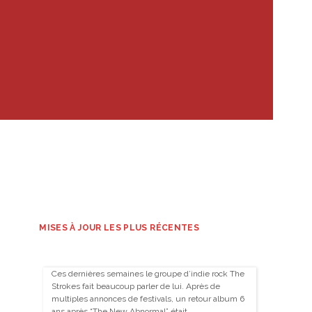
MISES À JOUR LES PLUS RÉCENTES
Ces dernières semaines le groupe d’indie rock The
Strokes fait beaucoup parler de lui. Après de
multiples annonces de festivals, un retour album 6
ans après “The New Abnormal” était