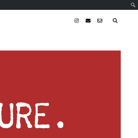
instagram
email
email-
form