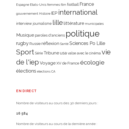
France
Etats-Unis
femmes
football
Espagne
film
international
IEP
gouvernement
Histoire
lille
littérature
interview
journalisme
municipales
politique
Musique
paroles d'anciens
rugby
réflexion
Sciences Po Lille
Russie
Santé
Sport
vie
Tribune
usa
Série
valse avec le cinéma
de l'iep
écologie
Voyage
XV de France
élections
élections CA
EN DIRECT
Nombre de visiteurs au cours des 30 derniers jours :
16 584
Nombre de visiteurs au cours de la dernière année :