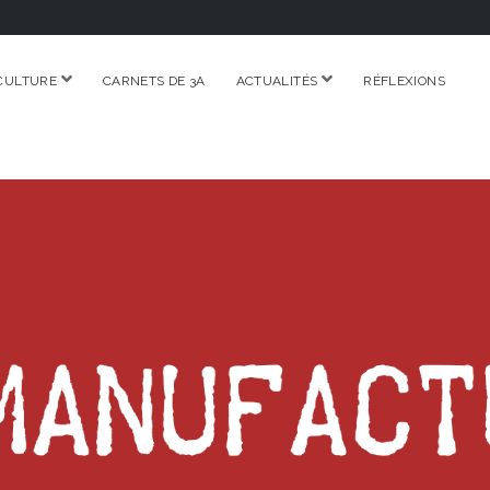
ouvrir
ouvrir
CULTURE
CARNETS DE 3A
ACTUALITÉS
RÉFLEXIONS
menu
menu
RE.