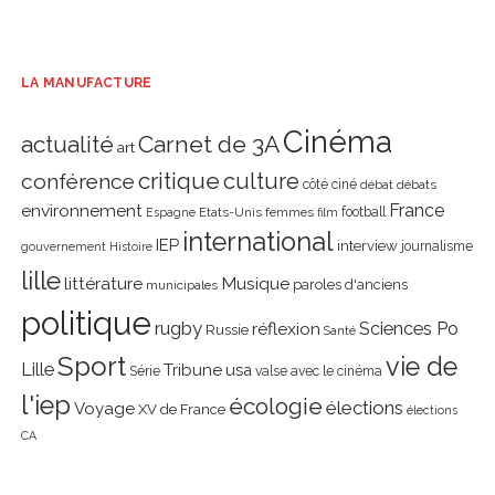
LA MANUFACTURE
Cinéma
actualité
Carnet de 3A
art
critique
culture
conférence
côté ciné
débat
débats
environnement
France
Etats-Unis
femmes
football
Espagne
film
international
IEP
interview
journalisme
gouvernement
Histoire
lille
littérature
Musique
paroles d'anciens
municipales
politique
rugby
réflexion
Sciences Po
Russie
Santé
Sport
vie de
Lille
Tribune
usa
Série
valse avec le cinéma
l'iep
écologie
élections
Voyage
XV de France
élections
CA