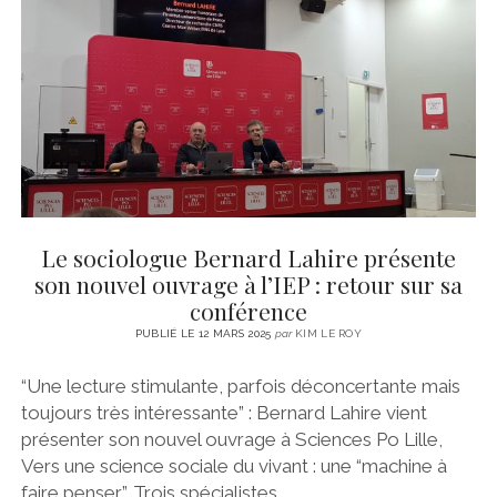
CINÉMA
instagram
email
email-
ÉCONOMIE
form
LITTÉRATURE
SPORT
MÉDIAS
SANTÉ
Le sociologue Bernard Lahire présente
son nouvel ouvrage à l’IEP : retour sur sa
conférence
PUBLIÉ LE 12 MARS 2025
par
KIM LE ROY
“Une lecture stimulante, parfois déconcertante mais
toujours très intéressante” : Bernard Lahire vient
présenter son nouvel ouvrage à Sciences Po Lille,
Vers une science sociale du vivant : une “machine à
faire penser”. Trois spécialistes…